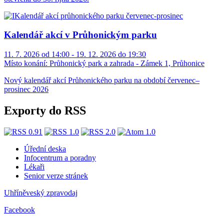
Kalendář akcí v Průhonickým parku
11. 7. 2026 od 14:00 - 19. 12. 2026 do 19:30
Místo konání:
Průhonický park a zahrada - Zámek 1, Průhonice
Nový kalendář akcí Průhonického parku na období červenec–
prosinec 2026
Exporty do RSS
Úřední deska
Infocentrum a poradny
Lékaři
Senior verze stránek
Uhříněveský zpravodaj
Facebook