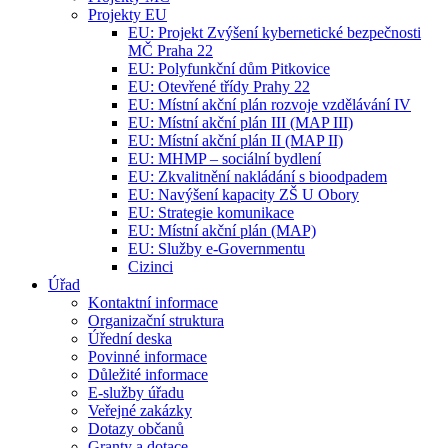
Projekty EU
EU: Projekt Zvýšení kybernetické bezpečnosti
MČ Praha 22
EU: Polyfunkční dům Pitkovice
EU: Otevřené třídy Prahy 22
EU: Místní akční plán rozvoje vzdělávání IV
EU: Místní akční plán III (MAP III)
EU: Místní akční plán II (MAP II)
EU: MHMP – sociální bydlení
EU: Zkvalitnění nakládání s bioodpadem
EU: Navýšení kapacity ZŠ U Obory
EU: Strategie komunikace
EU: Místní akční plán (MAP)
EU: Služby e-Governmentu
Cizinci
Úřad
Kontaktní informace
Organizační struktura
Úřední deska
Povinné informace
Důležité informace
E-služby úřadu
Veřejné zakázky
Dotazy občanů
Granty a dotace