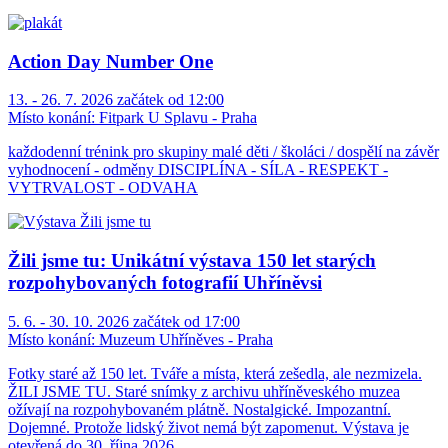
Action Day Number One
13. - 26. 7. 2026 začátek od 12:00
Místo konání:
Fitpark U Splavu - Praha
každodenní trénink pro skupiny malé děti / školáci / dospělí na závěr
vyhodnocení - odměny DISCIPLÍNA - SÍLA - RESPEKT -
VYTRVALOST - ODVAHA
Žili jsme tu: Unikátní výstava 150 let starých
rozpohybovaných fotografií Uhříněvsi
5. 6. - 30. 10. 2026 začátek od 17:00
Místo konání:
Muzeum Uhříněves - Praha
Fotky staré až 150 let. Tváře a místa, která zešedla, ale nezmizela.
ŽILI JSME TU. Staré snímky z archivu uhříněveského muzea
ožívají na rozpohybovaném plátně. Nostalgické. Impozantní.
Dojemné. Protože lidský život nemá být zapomenut. Výstava je
otevřená do 30. října 2026.