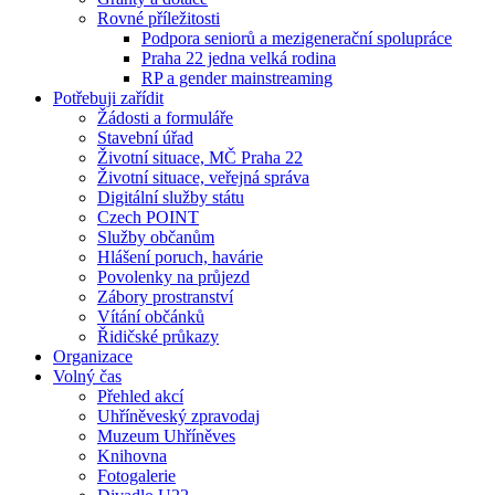
Rovné příležitosti
Podpora seniorů a mezigenerační spolupráce
Praha 22 jedna velká rodina
RP a gender mainstreaming
Potřebuji zařídit
Žádosti a formuláře
Stavební úřad
Životní situace, MČ Praha 22
Životní situace, veřejná správa
Digitální služby státu
Czech POINT
Služby občanům
Hlášení poruch, havárie
Povolenky na průjezd
Zábory prostranství
Vítání občánků
Řidičské průkazy
Organizace
Volný čas
Přehled akcí
Uhříněveský zpravodaj
Muzeum Uhříněves
Knihovna
Fotogalerie