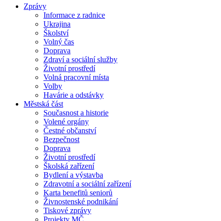
Zprávy
Informace z radnice
Ukrajina
Školství
Volný čas
Doprava
Zdraví a sociální služby
Životní prostředí
Volná pracovní místa
Volby
Havárie a odstávky
Městská část
Současnost a historie
Volené orgány
Čestné občanství
Bezpečnost
Doprava
Životní prostředí
Školská zařízení
Bydlení a výstavba
Zdravotní a sociální zařízení
Karta benefitů seniorů
Živnostenské podnikání
Tiskové zprávy
Projekty MČ