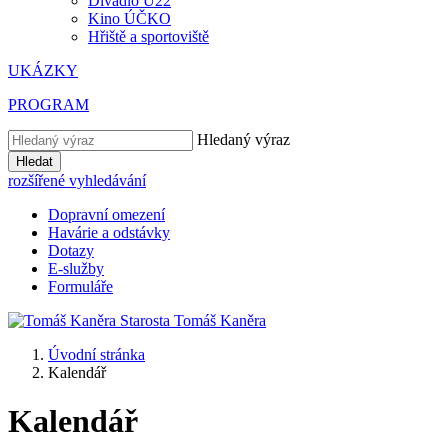
Divadlo U22
Kino ÚČKO
Hřiště a sportoviště
UKÁZKY
PROGRAM
Hledaný výraz
Hledat
rozšířené vyhledávání
Dopravní omezení
Havárie a odstávky
Dotazy
E-služby
Formuláře
Starosta
Tomáš
Kaněra
Úvodní stránka
Kalendář
Kalendář