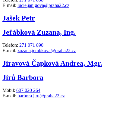
E-mail:
lucie.janigova@praha22.cz
Jašek Petr
Jeřábková Zuzana, Ing.
Telefon:
271 071 890
E-mail:
zuzana.jerabkova@praha22.cz
Jiravová Čapková Andrea, Mgr.
Jírů Barbora
Mobil:
607 020 264
E-mail:
barbora.jiru@praha22.cz