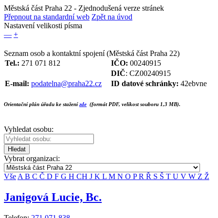
Městská část Praha 22
- Zjednodušená verze stránek
Přepnout na standardní web
Zpět na úvod
Nastavení velikosti písma
—
+
Seznam osob a kontaktní spojení (Městská část Praha 22)
Tel.:
271 071 812
IČO:
00240915
DIČ
: CZ00240915
E-mail:
podatelna@praha22.cz
ID datové schránky:
42ebvne
Orientační plán úřadu ke stažení
zde
(formát PDF, velikost souboru 1,3 MB).
Vyhledat osobu:
Hledat
Vybrat organizaci:
Vše
A
B
C
Č
D
F
G
H
CH
J
K
L
M
N
O
P
R
Ř
S
Š
T
U
V
W
Z
Ž
Janigová Lucie, Bc.
Telefon:
271 071 838