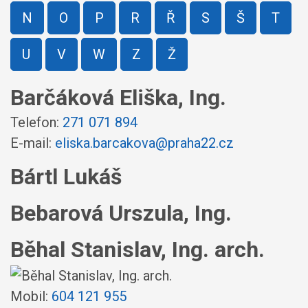
N
O
P
R
Ř
S
Š
T
U
V
W
Z
Ž
Barčáková Eliška, Ing.
Telefon:
271 071 894
E-mail:
eliska.barcakova@praha22.cz
Bártl Lukáš
Bebarová Urszula, Ing.
Běhal Stanislav, Ing. arch.
Mobil:
604 121 955