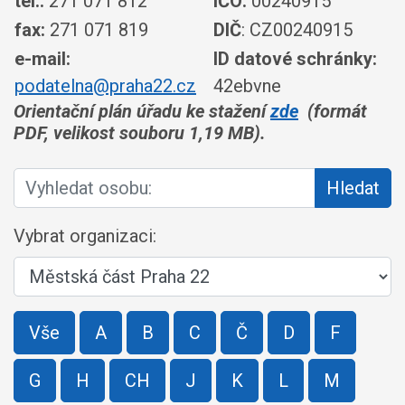
tel.:
271 071 812
IČO:
00240915
fax:
271 071 819
DIČ
: CZ00240915
e-mail:
ID datové schránky:
podatelna@praha22.cz
42ebvne
Orientační plán úřadu ke stažení
zde
(formát
PDF, velikost souboru 1,19 MB).
Vyhledat osobu:
Hledat
Vybrat organizaci:
Vše
A
B
C
Č
D
F
G
H
CH
J
K
L
M