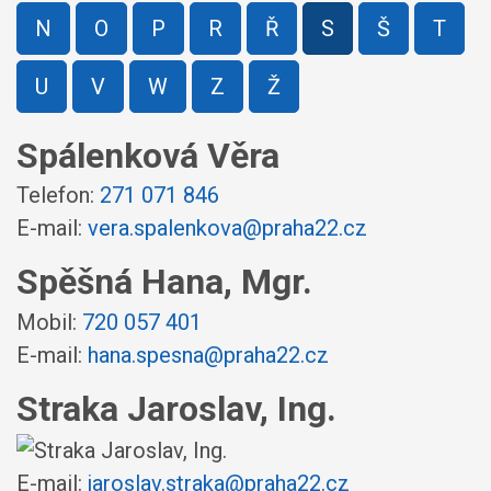
N
O
P
R
Ř
S
Š
T
U
V
W
Z
Ž
Spálenková Věra
Telefon:
271 071 846
E-mail:
vera.spalenkova@praha22.cz
Spěšná Hana, Mgr.
Mobil:
720 057 401
E-mail:
hana.spesna@praha22.cz
Straka Jaroslav, Ing.
E-mail:
jaroslav.straka@praha22.cz