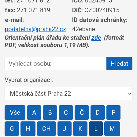
tel.:
271 071 812
IČO:
00240915
fax:
271 071 819
DIČ
: CZ00240915
e-mail:
ID datové schránky:
podatelna@praha22.cz
42ebvne
Orientační plán úřadu ke stažení
zde
(formát
PDF, velikost souboru 1,19 MB).
Vyhledat osobu:
Hledat
Vybrat organizaci:
Vše
A
B
C
Č
D
F
G
H
CH
J
K
L
M