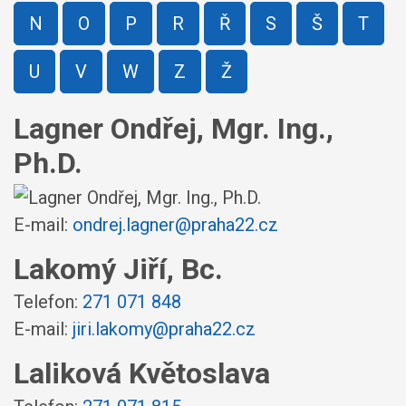
N
O
P
R
Ř
S
Š
T
U
V
W
Z
Ž
Lagner Ondřej, Mgr. Ing.,
Ph.D.
E-mail:
ondrej.lagner@praha22.cz
Lakomý Jiří, Bc.
Telefon:
271 071 848
E-mail:
jiri.lakomy@praha22.cz
Laliková Květoslava