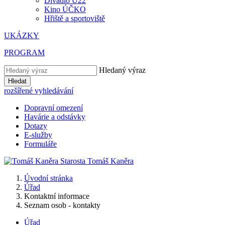
Divadlo U22
Kino ÚČKO
Hřiště a sportoviště
UKÁZKY
PROGRAM
Hledaný výraz
Hledat
rozšířené vyhledávání
Dopravní omezení
Havárie a odstávky
Dotazy
E-služby
Formuláře
Starosta
Tomáš
Kaněra
Úvodní stránka
Úřad
Kontaktní informace
Seznam osob - kontakty
Úřad