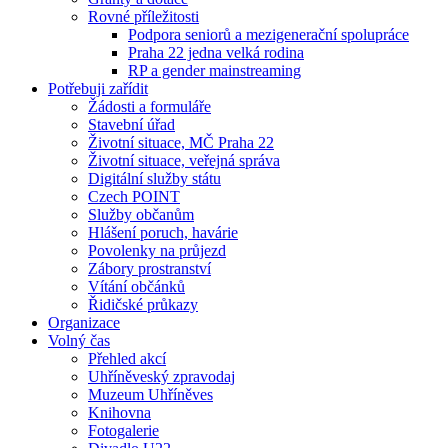
Rovné příležitosti
Podpora seniorů a mezigenerační spolupráce
Praha 22 jedna velká rodina
RP a gender mainstreaming
Potřebuji zařídit
Žádosti a formuláře
Stavební úřad
Životní situace, MČ Praha 22
Životní situace, veřejná správa
Digitální služby státu
Czech POINT
Služby občanům
Hlášení poruch, havárie
Povolenky na průjezd
Zábory prostranství
Vítání občánků
Řidičské průkazy
Organizace
Volný čas
Přehled akcí
Uhříněveský zpravodaj
Muzeum Uhříněves
Knihovna
Fotogalerie