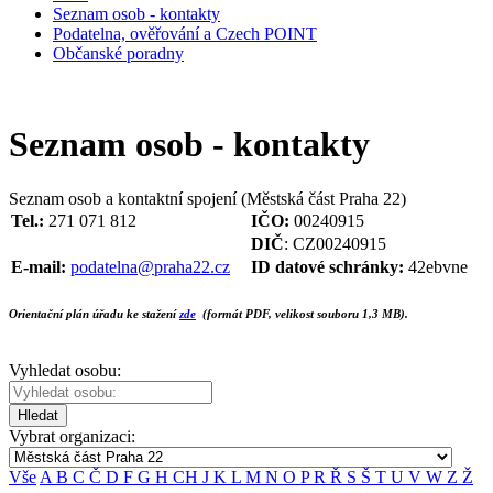
Seznam osob - kontakty
Podatelna, ověřování a Czech POINT
Občanské poradny
Seznam osob - kontakty
Seznam osob a kontaktní spojení (Městská část Praha 22)
Tel.:
271 071 812
IČO:
00240915
DIČ
: CZ00240915
E-mail:
podatelna@praha22.cz
ID datové schránky:
42ebvne
Orientační plán úřadu ke stažení
zde
(formát PDF, velikost souboru 1,3 MB).
Vyhledat osobu:
Hledat
Vybrat organizaci:
Vše
A
B
C
Č
D
F
G
H
CH
J
K
L
M
N
O
P
R
Ř
S
Š
T
U
V
W
Z
Ž