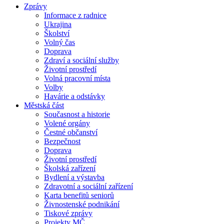
Zprávy
Informace z radnice
Ukrajina
Školství
Volný čas
Doprava
Zdraví a sociální služby
Životní prostředí
Volná pracovní místa
Volby
Havárie a odstávky
Městská část
Současnost a historie
Volené orgány
Čestné občanství
Bezpečnost
Doprava
Životní prostředí
Školská zařízení
Bydlení a výstavba
Zdravotní a sociální zařízení
Karta benefitů seniorů
Živnostenské podnikání
Tiskové zprávy
Projekty MČ