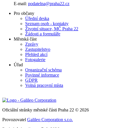
E-mail:
podatelna@praha22.cz
Pro občany
Úřední deska
Seznam osob - kontakty
Životní situace, MČ Praha 22
Žádosti a formuláře
Městská část
Zprávy
Zastupitelstvo
Přehled akcí
Fotogalerie
Úřad
Organizační schéma
Povinné informace
GDPR
Volná pracovní místa
Oficiální stránky městské části Praha 22 © 2026
Provozovatel
Galileo Corporation s.r.o.