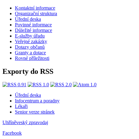
Kontaktní informace
Organizační struktura
Úřední deska
Povinné informace
Důležité informace
E-služby úřadu
Veřejné zakázky
Dotazy občanů
Granty a dotace
Rovné příležitosti
Exporty do RSS
Úřední deska
Infocentrum a poradny
Lékaři
Senior verze stránek
Uhříněveský zpravodaj
Facebook