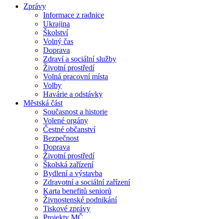
Zprávy
Informace z radnice
Ukrajina
Školství
Volný čas
Doprava
Zdraví a sociální služby
Životní prostředí
Volná pracovní místa
Volby
Havárie a odstávky
Městská část
Současnost a historie
Volené orgány
Čestné občanství
Bezpečnost
Doprava
Životní prostředí
Školská zařízení
Bydlení a výstavba
Zdravotní a sociální zařízení
Karta benefitů seniorů
Živnostenské podnikání
Tiskové zprávy
Projekty MČ