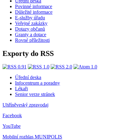
Úřední deska
Povinné informace
Důležité informace
E-služby úřadu
Veřejné zakázky
Dotazy občanů
Granty a dotace
Rovné příležitosti
Exporty do RSS
Úřední deska
Infocentrum a poradny
Lékaři
Senior verze stránek
Uhříněveský zpravodaj
Facebook
YouTube
Mobilní rozhlas
MUNIPOLIS