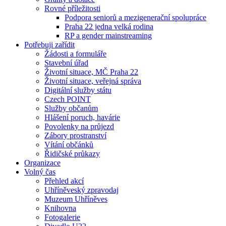
Rovné příležitosti
Podpora seniorů a mezigenerační spolupráce
Praha 22 jedna velká rodina
RP a gender mainstreaming
Potřebuji zařídit
Žádosti a formuláře
Stavební úřad
Životní situace, MČ Praha 22
Životní situace, veřejná správa
Digitální služby státu
Czech POINT
Služby občanům
Hlášení poruch, havárie
Povolenky na průjezd
Zábory prostranství
Vítání občánků
Řidičské průkazy
Organizace
Volný čas
Přehled akcí
Uhříněveský zpravodaj
Muzeum Uhříněves
Knihovna
Fotogalerie