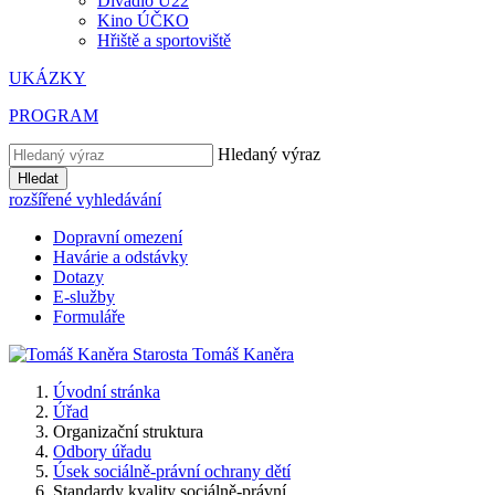
Divadlo U22
Kino ÚČKO
Hřiště a sportoviště
UKÁZKY
PROGRAM
Hledaný výraz
Hledat
rozšířené vyhledávání
Dopravní omezení
Havárie a odstávky
Dotazy
E-služby
Formuláře
Starosta
Tomáš
Kaněra
Úvodní stránka
Úřad
Organizační struktura
Odbory úřadu
Úsek sociálně-právní ochrany dětí
Standardy kvality sociálně-právní...