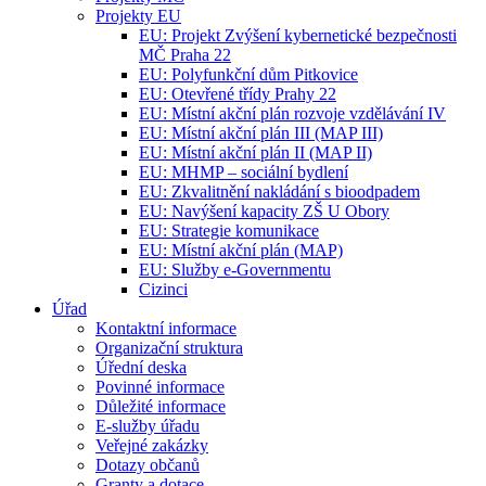
Projekty EU
EU: Projekt Zvýšení kybernetické bezpečnosti
MČ Praha 22
EU: Polyfunkční dům Pitkovice
EU: Otevřené třídy Prahy 22
EU: Místní akční plán rozvoje vzdělávání IV
EU: Místní akční plán III (MAP III)
EU: Místní akční plán II (MAP II)
EU: MHMP – sociální bydlení
EU: Zkvalitnění nakládání s bioodpadem
EU: Navýšení kapacity ZŠ U Obory
EU: Strategie komunikace
EU: Místní akční plán (MAP)
EU: Služby e-Governmentu
Cizinci
Úřad
Kontaktní informace
Organizační struktura
Úřední deska
Povinné informace
Důležité informace
E-služby úřadu
Veřejné zakázky
Dotazy občanů
Granty a dotace