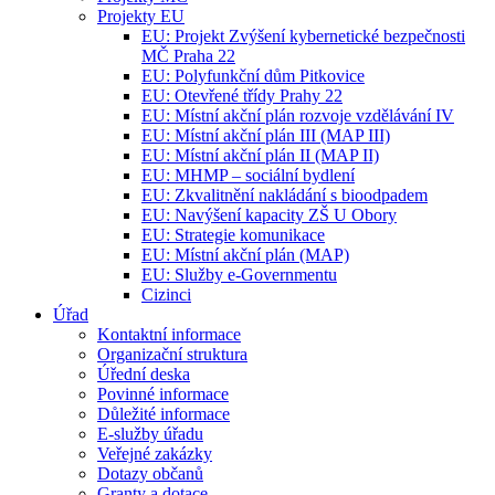
Projekty EU
EU: Projekt Zvýšení kybernetické bezpečnosti
MČ Praha 22
EU: Polyfunkční dům Pitkovice
EU: Otevřené třídy Prahy 22
EU: Místní akční plán rozvoje vzdělávání IV
EU: Místní akční plán III (MAP III)
EU: Místní akční plán II (MAP II)
EU: MHMP – sociální bydlení
EU: Zkvalitnění nakládání s bioodpadem
EU: Navýšení kapacity ZŠ U Obory
EU: Strategie komunikace
EU: Místní akční plán (MAP)
EU: Služby e-Governmentu
Cizinci
Úřad
Kontaktní informace
Organizační struktura
Úřední deska
Povinné informace
Důležité informace
E-služby úřadu
Veřejné zakázky
Dotazy občanů
Granty a dotace