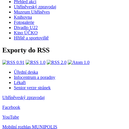
Přehled akcí
Uhříněveský zpravodaj
Muzeum Uhříněves
Knihovna
Fotogalerie
Divadlo U22
Kino ÚČKO
Hřiště a sportoviště
Exporty do RSS
Úřední deska
Infocentrum a poradny
Lékaři
Senior verze stránek
Uhříněveský zpravodaj
Facebook
YouTube
Mobilní rozhlas
MUNIPOLIS