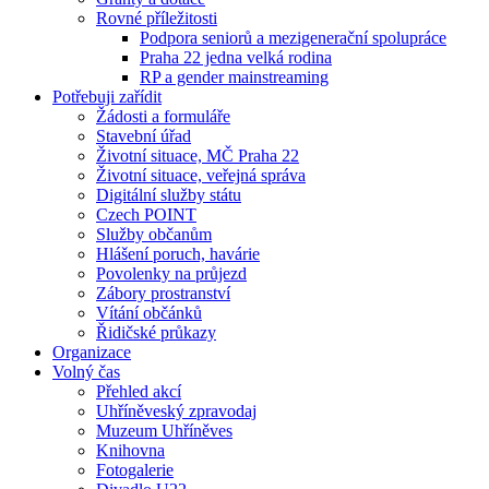
Rovné příležitosti
Podpora seniorů a mezigenerační spolupráce
Praha 22 jedna velká rodina
RP a gender mainstreaming
Potřebuji zařídit
Žádosti a formuláře
Stavební úřad
Životní situace, MČ Praha 22
Životní situace, veřejná správa
Digitální služby státu
Czech POINT
Služby občanům
Hlášení poruch, havárie
Povolenky na průjezd
Zábory prostranství
Vítání občánků
Řidičské průkazy
Organizace
Volný čas
Přehled akcí
Uhříněveský zpravodaj
Muzeum Uhříněves
Knihovna
Fotogalerie