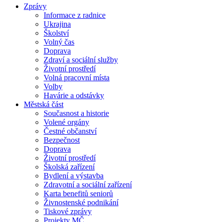
Zprávy
Informace z radnice
Ukrajina
Školství
Volný čas
Doprava
Zdraví a sociální služby
Životní prostředí
Volná pracovní místa
Volby
Havárie a odstávky
Městská část
Současnost a historie
Volené orgány
Čestné občanství
Bezpečnost
Doprava
Životní prostředí
Školská zařízení
Bydlení a výstavba
Zdravotní a sociální zařízení
Karta benefitů seniorů
Živnostenské podnikání
Tiskové zprávy
Projekty MČ