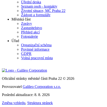
Úřední deska
Seznam osob - kontakty
Životní situace, MČ Praha 22
Žádosti a formuláře
Městská část
Zprávy
Zastupitelstvo
Přehled akcí
Fotogalerie
Úřad
Organizační schéma
Povinné informace
GDPR
Volná pracovní místa
Oficiální stránky městské části Praha 22 © 2026
Provozovatel
Galileo Corporation s.r.o.
Poslední aktualizace: 8. 8. 2026
Změna vzhledu
,
Struktura stránek