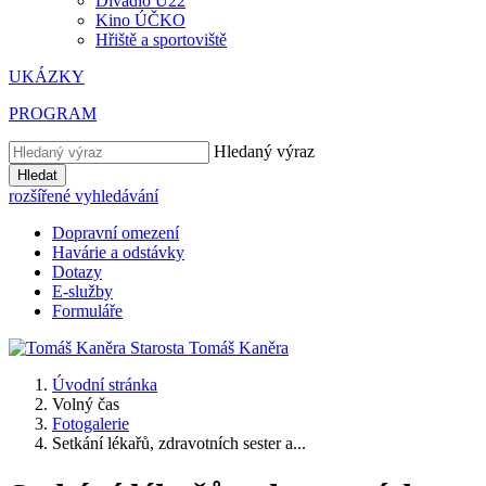
Divadlo U22
Kino ÚČKO
Hřiště a sportoviště
UKÁZKY
PROGRAM
Hledaný výraz
Hledat
rozšířené vyhledávání
Dopravní omezení
Havárie a odstávky
Dotazy
E-služby
Formuláře
Starosta
Tomáš
Kaněra
Úvodní stránka
Volný čas
Fotogalerie
Setkání lékařů, zdravotních sester a...