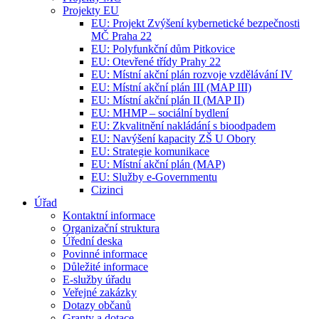
Projekty EU
EU: Projekt Zvýšení kybernetické bezpečnosti
MČ Praha 22
EU: Polyfunkční dům Pitkovice
EU: Otevřené třídy Prahy 22
EU: Místní akční plán rozvoje vzdělávání IV
EU: Místní akční plán III (MAP III)
EU: Místní akční plán II (MAP II)
EU: MHMP – sociální bydlení
EU: Zkvalitnění nakládání s bioodpadem
EU: Navýšení kapacity ZŠ U Obory
EU: Strategie komunikace
EU: Místní akční plán (MAP)
EU: Služby e-Governmentu
Cizinci
Úřad
Kontaktní informace
Organizační struktura
Úřední deska
Povinné informace
Důležité informace
E-služby úřadu
Veřejné zakázky
Dotazy občanů
Granty a dotace