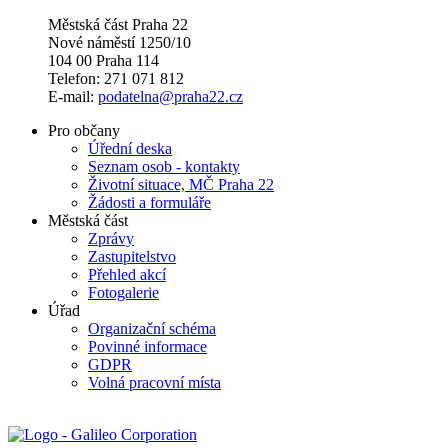
Městská část Praha 22
Nové náměstí 1250/10
104 00 Praha 114
Telefon: 271 071 812
E-mail:
podatelna@praha22.cz
Pro občany
Úřední deska
Seznam osob - kontakty
Životní situace, MČ Praha 22
Žádosti a formuláře
Městská část
Zprávy
Zastupitelstvo
Přehled akcí
Fotogalerie
Úřad
Organizační schéma
Povinné informace
GDPR
Volná pracovní místa