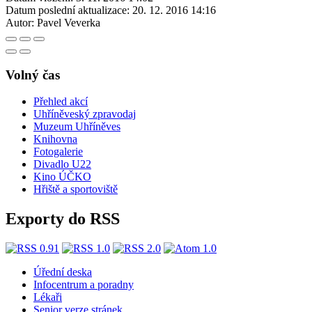
Datum poslední aktualizace:
20. 12. 2016 14:16
Autor:
Pavel Veverka
Volný čas
Přehled akcí
Uhříněveský zpravodaj
Muzeum Uhříněves
Knihovna
Fotogalerie
Divadlo U22
Kino ÚČKO
Hřiště a sportoviště
Exporty do RSS
Úřední deska
Infocentrum a poradny
Lékaři
Senior verze stránek