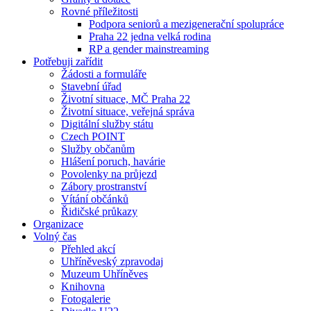
Rovné příležitosti
Podpora seniorů a mezigenerační spolupráce
Praha 22 jedna velká rodina
RP a gender mainstreaming
Potřebuji zařídit
Žádosti a formuláře
Stavební úřad
Životní situace, MČ Praha 22
Životní situace, veřejná správa
Digitální služby státu
Czech POINT
Služby občanům
Hlášení poruch, havárie
Povolenky na průjezd
Zábory prostranství
Vítání občánků
Řidičské průkazy
Organizace
Volný čas
Přehled akcí
Uhříněveský zpravodaj
Muzeum Uhříněves
Knihovna
Fotogalerie