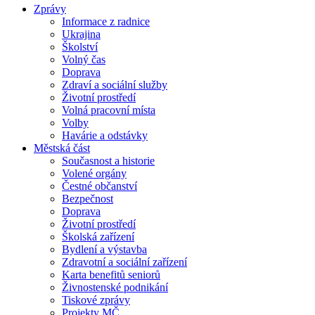
Zprávy
Informace z radnice
Ukrajina
Školství
Volný čas
Doprava
Zdraví a sociální služby
Životní prostředí
Volná pracovní místa
Volby
Havárie a odstávky
Městská část
Současnost a historie
Volené orgány
Čestné občanství
Bezpečnost
Doprava
Životní prostředí
Školská zařízení
Bydlení a výstavba
Zdravotní a sociální zařízení
Karta benefitů seniorů
Živnostenské podnikání
Tiskové zprávy
Projekty MČ