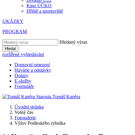
Divadlo U22
Kino ÚČKO
Hřiště a sportoviště
UKÁZKY
PROGRAM
Hledaný výraz
Hledat
rozšířené vyhledávání
Dopravní omezení
Havárie a odstávky
Dotazy
E-služby
Formuláře
Starosta
Tomáš
Kaněra
Úvodní stránka
Volný čas
Fotogalerie
Výlov Podleského rybníka