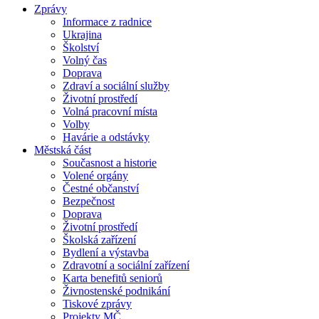
Zprávy
Informace z radnice
Ukrajina
Školství
Volný čas
Doprava
Zdraví a sociální služby
Životní prostředí
Volná pracovní místa
Volby
Havárie a odstávky
Městská část
Současnost a historie
Volené orgány
Čestné občanství
Bezpečnost
Doprava
Životní prostředí
Školská zařízení
Bydlení a výstavba
Zdravotní a sociální zařízení
Karta benefitů seniorů
Živnostenské podnikání
Tiskové zprávy
Projekty MČ