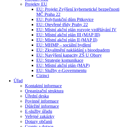
Projekty EU
EU: Projekt Zvýšení kybernetické bezpečnosti
MČ Praha 22
EU: Polyfunkční dům Pitkovice
EU: Otevřené třídy Prahy 22
EU: Místní akční plán rozvoje vzdělávání IV
EU: Místní akční plán III (MAP III)
EU: Místní akční plán II (MAP II)
EU: MHMP – sociální bydlení
EU: Zkvalitnění nakládání s bioodpadem
EU: Navýšení kapacity ZŠ U Obory
EU: Strategie komunikace
EU: Místní akční plán (MAP)
EU: Služby e-Governmentu
Cizinci
Úřad
Kontaktní informace
Organizační struktura
Úřední deska
Povinné informace
Důležité informace
E-služby úřadu
Veřejné zakázky
Dotazy občanů
Granty a dotace