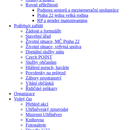
Rovné příležitosti
Podpora seniorů a mezigenerační spolupráce
Praha 22 jedna velká rodina
RP a gender mainstreaming
Potřebuji zařídit
Žádosti a formuláře
Stavební úřad
Životní situace, MČ Praha 22
Životní situace, veřejná správa
Digitální služby státu
Czech POINT
Služby občanům
Hlášení poruch, havárie
Povolenky na průjezd
Zábory prostranství
Vítání občánků
Řidičské průkazy
Organizace
Volný čas
Přehled akcí
Uhříněveský zpravodaj
Muzeum Uhříněves
Knihovna
Fotogalerie