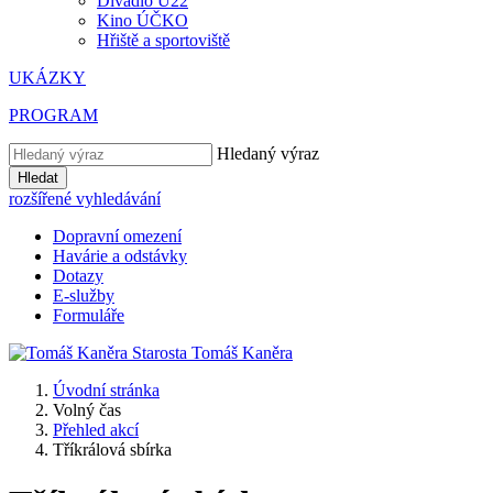
Divadlo U22
Kino ÚČKO
Hřiště a sportoviště
UKÁZKY
PROGRAM
Hledaný výraz
Hledat
rozšířené vyhledávání
Dopravní omezení
Havárie a odstávky
Dotazy
E-služby
Formuláře
Starosta
Tomáš
Kaněra
Úvodní stránka
Volný čas
Přehled akcí
Tříkrálová sbírka