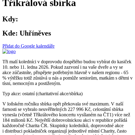
Tříkrálová sbírka
Kdy:
Kde:
Uhříněves
Přidat do Google kalendáře
Tři malí koledníci v doprovodu dospělého budou vybírat do kasiček
10. nebo 11. ledna 2026. Pokud zazvoní i na vaše dveře a vy se
akce zúčastníte, přispějete potřebným hlavně v našem regionu - 65
% výtěžku totiž zůstává u nás a pomůže seniorům, matkám s dětmi v
tísni, nemocným a postiženým.
Typ akce: ostatní (charitativní akce/sbírka)
V loňském ročníku sbírka opět překovala své maximum. V naší
farnosti se vybralo neuvěřitelných 227 996 Kč, celostátní sbírka
vynesla (včetně Tříkrálového koncertu vysílaném na ČT1) více než
184 milionů Kč. Největší dobrovolnickou akci v republice
pořádá
každoročně Charita ČR. Skupinky koledníků, doprovodné akce
i distribuci pokladniček organizují jednotlivé místní Charity, často