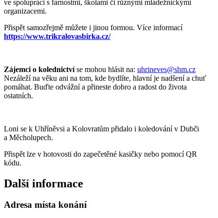
ve spolupráci s farnostmi, školami či různými mládežnickými
organizacemi.
Přispět samozřejmě můžete i jinou formou. Více informací
https://www.trikralovasbirka.cz/
Zájemci o kolednictví
se mohou hlásit na:
uhrineves@shm.cz
Nezáleží na věku ani na tom, kde bydlíte, hlavní je nadšení a chuť
pomáhat. Buďte odvážní a přineste dobro a radost do života
ostatních.
Loni se k Uhříněvsi a Kolovratům přidalo i koledování v Dubči
a Měcholupech.
Přispět lze v hotovosti do zapečetěné kasičky nebo pomocí QR
kódu.
Další informace
Adresa místa konání