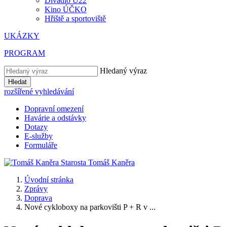
Divadlo U22
Kino ÚČKO
Hřiště a sportoviště
UKÁZKY
PROGRAM
Hledaný výraz
Hledat
rozšířené vyhledávání
Dopravní omezení
Havárie a odstávky
Dotazy
E-služby
Formuláře
Starosta
Tomáš
Kaněra
Úvodní stránka
Zprávy
Doprava
Nové cykloboxy na parkovišti P + R v ...