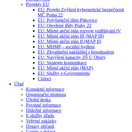
Projekty EU
EU: Projekt Zvýšení kybernetické bezpečnosti
MČ Praha 22
EU: Polyfunkční dům Pitkovice
EU: Otevřené třídy Prahy 22
EU: Místní akční plán rozvoje vzdělávání IV
EU: Místní akční plán III (MAP III)
EU: Místní akční plán II (MAP II)
EU: MHMP – sociální bydlení
EU: Zkvalitnění nakládání s bioodpadem
EU: Navýšení kapacity ZŠ U Obory
EU: Strategie komunikace
EU: Místní akční plán (MAP)
EU: Služby e-Governmentu
Cizinci
Úřad
Kontaktní informace
Organizační struktura
Úřední deska
Povinné informace
Důležité informace
E-služby úřadu
Veřejné zakázky
Dotazy občanů
Granty a dotace