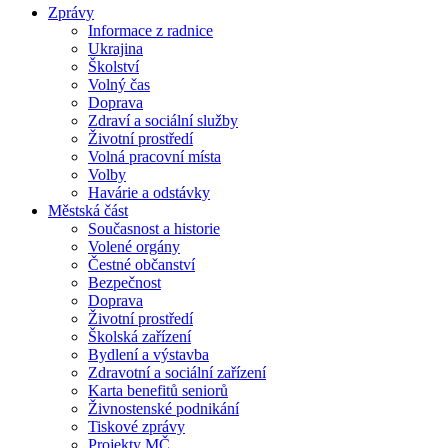
Zprávy
Informace z radnice
Ukrajina
Školství
Volný čas
Doprava
Zdraví a sociální služby
Životní prostředí
Volná pracovní místa
Volby
Havárie a odstávky
Městská část
Současnost a historie
Volené orgány
Čestné občanství
Bezpečnost
Doprava
Životní prostředí
Školská zařízení
Bydlení a výstavba
Zdravotní a sociální zařízení
Karta benefitů seniorů
Živnostenské podnikání
Tiskové zprávy
Projekty MČ