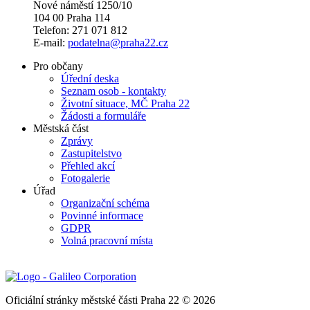
Nové náměstí 1250/10
104 00 Praha 114
Telefon: 271 071 812
E-mail:
podatelna@praha22.cz
Pro občany
Úřední deska
Seznam osob - kontakty
Životní situace, MČ Praha 22
Žádosti a formuláře
Městská část
Zprávy
Zastupitelstvo
Přehled akcí
Fotogalerie
Úřad
Organizační schéma
Povinné informace
GDPR
Volná pracovní místa
Oficiální stránky městské části Praha 22 © 2026