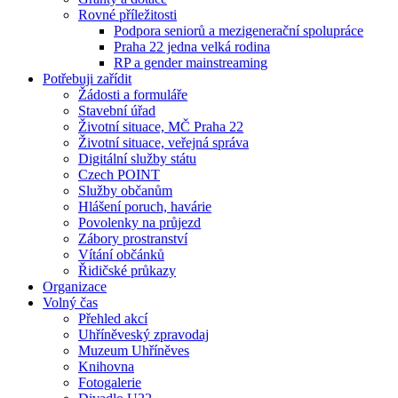
Rovné příležitosti
Podpora seniorů a mezigenerační spolupráce
Praha 22 jedna velká rodina
RP a gender mainstreaming
Potřebuji zařídit
Žádosti a formuláře
Stavební úřad
Životní situace, MČ Praha 22
Životní situace, veřejná správa
Digitální služby státu
Czech POINT
Služby občanům
Hlášení poruch, havárie
Povolenky na průjezd
Zábory prostranství
Vítání občánků
Řidičské průkazy
Organizace
Volný čas
Přehled akcí
Uhříněveský zpravodaj
Muzeum Uhříněves
Knihovna
Fotogalerie