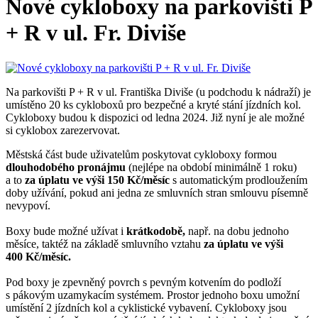
Nové cykloboxy na parkovišti P
+ R v ul. Fr. Diviše
Na parkovišti P + R v ul. Františka Diviše (u podchodu k nádraží) je
umístěno 20 ks cykloboxů pro bezpečné a kryté stání jízdních kol.
Cykloboxy budou k dispozici od ledna 2024. Již nyní je ale možné
si cyklobox zarezervovat.
Městská část bude uživatelům poskytovat cykloboxy formou
dlouhodobého pronájmu
(nejlépe na období minimálně 1 roku)
a to
za úplatu ve výši 150 Kč/měsíc
s automatickým prodloužením
doby užívání, pokud ani jedna ze smluvních stran smlouvu písemně
nevypoví.
Boxy bude možné užívat i
krátkodobě,
např. na dobu jednoho
měsíce, taktéž na základě smluvního vztahu
za úplatu ve výši
400 Kč/měsíc.
Pod boxy je zpevněný povrch s pevným kotvením do podloží
s pákovým uzamykacím systémem. Prostor jednoho boxu umožní
umístění 2 jízdních kol a cyklistické vybavení. Cykloboxy jsou