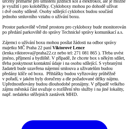
určeny primárně pro umístění jízdních kol a elektrokol, ale je možné
je využití i pro koloběžky. Cykloboxy mohou po dohodě užívat
i dvě osoby sdíleně. Osoby sdílející cyklobox budou součástí
jednoho smluvního vztahu o užívání boxu.
Prostor parkoviště včetně prostoru pro cykloboxy bude monitorován
po předání parkoviště do správy Technické správy komunikací a.s.
Zájemci o užívání boxu mohou posílat žádosti na odbor správy
majetku MČ Praha 22 paní
Viktorové Lence
(lenka.viktorova@praha22.cz nebo tel: 271 081 865 ). Třeba uvést
jméno, příjmení a bydliště. V případě, že chcete box s někým sdílet,
třeba poskytnout kontaktní údaje i na osobu sdílející. S vybranými
žadateli bude uzavřena nájemní smlouva a uživatelům budou
předány klíče od boxu. Přihlášky budou vyřizovány průběžně
v pořadí, v jakém byly doručeny a dle požadované délky nájmu.
Upřednostňovány budou dlouhodobé pronájmy. V případě velkého
zájmu městská část uvažuje o rozšíření této služby i na jiné lokality,
např. nedaleko stěžejních zastávek MHD.