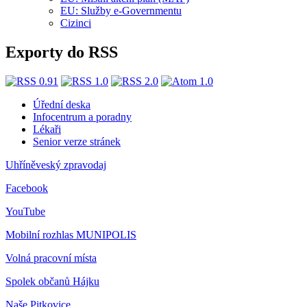
EU: Služby e-Governmentu
Cizinci
Exporty do RSS
Úřední deska
Infocentrum a poradny
Lékaři
Senior verze stránek
Uhříněveský zpravodaj
Facebook
YouTube
Mobilní rozhlas
MUNIPOLIS
Volná pracovní místa
Spolek občanů Hájku
Naše Pitkovice