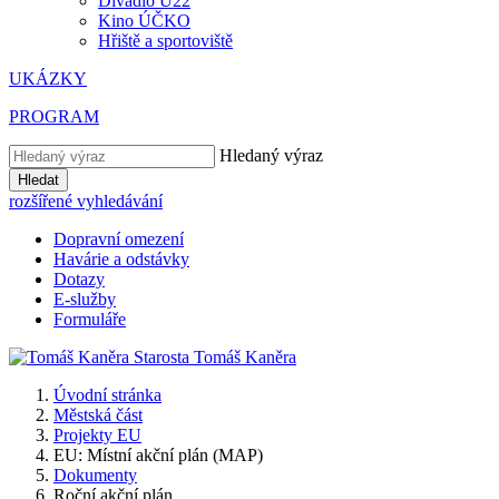
Divadlo U22
Kino ÚČKO
Hřiště a sportoviště
UKÁZKY
PROGRAM
Hledaný výraz
Hledat
rozšířené vyhledávání
Dopravní omezení
Havárie a odstávky
Dotazy
E-služby
Formuláře
Starosta
Tomáš
Kaněra
Úvodní stránka
Městská část
Projekty EU
EU: Místní akční plán (MAP)
Dokumenty
Roční akční plán