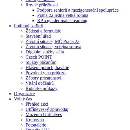
Rovné příležitosti
Podpora seniorů a mezigenerační spolupráce
Praha 22 jedna velká rodina
RP a gender mainstreaming
Potřebuji zařídit
Žádosti a formuláře
Stavební úřad
Životní situace, MČ Praha 22
Životní situace, veřejná správa
Digitální služby státu
Czech POINT
Služby občanům
Hlášení poruch, havárie
Povolenky na průjezd
Zábory prostranství
Vítání občánků
Řidičské průkazy
Organizace
Volný čas
Přehled akcí
Uhříněveský zpravodaj
Muzeum Uhříněves
Knihovna
Fotogalerie