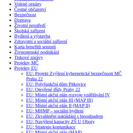
Volené orgány
Čestné občanství
Bezpečnost
Doprava
Životní prostředí
Školská zařízení
Bydlení a výstavba
Zdravotní a sociální zařízení
Karta benefitů seniorů
Živnostenské podnikání
Tiskové zprávy
Projekty MČ
Projekty EU
EU: Projekt Zvýšení kybernetické bezpečnosti MČ
Praha 22
EU: Polyfunkční dům Pitkovice
EU: Otevřené třídy Prahy 22
EU: Místní akční plán rozvoje vzdělávání IV
EU: Místní akční plán III (MAP III)
EU: Místní akční plán II (MAP II)
EU: MHMP – sociální bydlení
EU: Zkvalitnění nakládání s bioodpadem
EU: Navýšení kapacity ZŠ U Obory
EU: Strategie komunikace
EU: Místní akční plán (MAP)