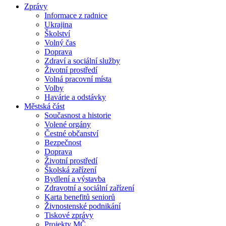
Zprávy
Informace z radnice
Ukrajina
Školství
Volný čas
Doprava
Zdraví a sociální služby
Životní prostředí
Volná pracovní místa
Volby
Havárie a odstávky
Městská část
Současnost a historie
Volené orgány
Čestné občanství
Bezpečnost
Doprava
Životní prostředí
Školská zařízení
Bydlení a výstavba
Zdravotní a sociální zařízení
Karta benefitů seniorů
Živnostenské podnikání
Tiskové zprávy
Projekty MČ