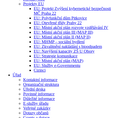
Projekty EU
EU: Projekt Zvýšení kybernetické bezpečnosti
MČ Praha 22
EU: Polyfunkční dům Pitkovice
EU: Otevřené třídy Prahy 22
EU: Místní akční plán rozvoje vzdělávání IV
EU: Místní akční plán III (MAP III)
EU: Místní akční plán II (MAP II)
EU: MHMP – sociální bydlení
EU: Zkvalitnění nakládání s bioodpadem
EU: Navýšení kapacity ZŠ U Obory
EU: Strategie komunikace
EU: Místní akční plán (MAP)
EU: Služby e-Governmentu
Cizinci
Úřad
Kontaktní informace
Organizační struktura
Úřední deska
Povinné informace
Důležité informace
E-služby úřadu
Veřejné zakázky
Dotazy občanů
Granty a dotace