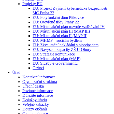
Projekty EU
EU: Projekt Zvýšení kybernetické bezpečnosti
MČ Praha 22
EU: Polyfunkční dům Pitkovice
EU: Otevřené třídy Prahy 22
EU: Místní akční plán rozvoje vzdělávání IV
EU: Místní akční plán III (MAP III)
EU: Místní akční plán II (MAP II)
EU: MHMP – sociální bydlení
EU: Zkvalitnění nakládání s bioodpadem
EU: Navýšení kapacity ZŠ U Obory
EU: Strategie komunikace
EU: Místní akční plán (MAP)
EU: Služby e-Governmentu
Cizinci
Úřad
Kontaktní informace
Organizační struktura
Úřední deska
Povinné informace
Důležité informace
E-služby úřadu
Veřejné zakázky
Dotazy občanů
Granty a dotace