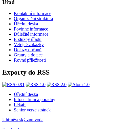
Úřad
Kontaktní informace
Organizační struktura
Úřední deska
Povinné informace
Důležité informace
E-služby úřadu
Veřejné zakázky
Dotazy občanů
Granty a dotace
Rovné příležitosti
Exporty do RSS
Úřední deska
Infocentrum a poradny
Lékaři
Senior verze stránek
Uhříněveský zpravodaj