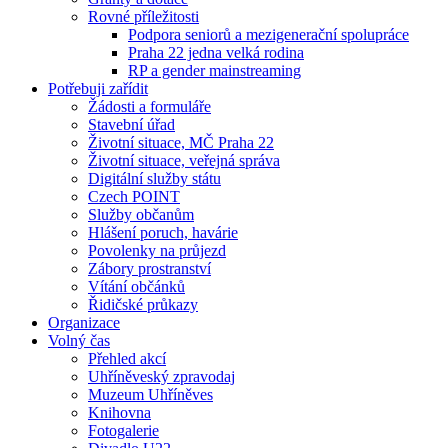
Rovné příležitosti
Podpora seniorů a mezigenerační spolupráce
Praha 22 jedna velká rodina
RP a gender mainstreaming
Potřebuji zařídit
Žádosti a formuláře
Stavební úřad
Životní situace, MČ Praha 22
Životní situace, veřejná správa
Digitální služby státu
Czech POINT
Služby občanům
Hlášení poruch, havárie
Povolenky na průjezd
Zábory prostranství
Vítání občánků
Řidičské průkazy
Organizace
Volný čas
Přehled akcí
Uhříněveský zpravodaj
Muzeum Uhříněves
Knihovna
Fotogalerie