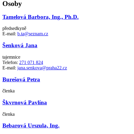
Osoby
Tamelová Barbora, Ing., Ph.D.
předsedkyně
E-mail:
b.ta@seznam.cz
Šenková Jana
tajemnice
Telefon:
271 071 824
E-mail:
jana.senkova@praha22.cz
Burešová Petra
členka
Škvrnová Pavlína
členka
Bebarová Urszula, Ing.