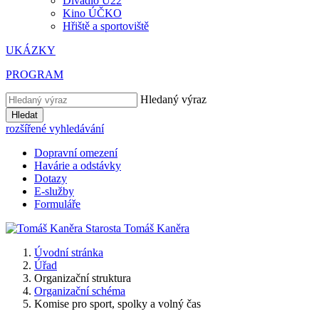
Divadlo U22
Kino ÚČKO
Hřiště a sportoviště
UKÁZKY
PROGRAM
Hledaný výraz
Hledat
rozšířené vyhledávání
Dopravní omezení
Havárie a odstávky
Dotazy
E-služby
Formuláře
Starosta
Tomáš
Kaněra
Úvodní stránka
Úřad
Organizační struktura
Organizační schéma
Komise pro sport, spolky a volný čas