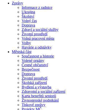
Zprávy
Informace z radnice
Ukrajina
Školství
Volný čas
Doprava
Zdraví a sociální služby
Životní prostředí
Volná pracovní místa
Volby
Havárie a odstávky
Městská část
Současnost a historie
Volené orgány
Čestné občanství
Bezpečnost
Doprava
Životní prostředí
Školská zařízení
Bydlení a výstavba
Zdravotní a sociální zařízení
Karta benefitů seniorů
Živnostenské podnikání
Tiskové zprávy
Projekty MČ