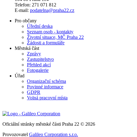
Telefon: 271 071 812
E-mail:
podatelna@praha22.cz
Pro občany
Úřední deska
Seznam osob - kontakty
Životní situace, MČ Praha 22
Žádosti a formuláře
Městská část
Zprávy
Zastupitelstvo
Přehled akcí
Fotogalerie
Úřad
Organizační schéma
Povinné informace
GDPR
Volná pracovní místa
Oficiální stránky městské části Praha 22 © 2026
Provozovatel
Galileo Corporation s.r.o.