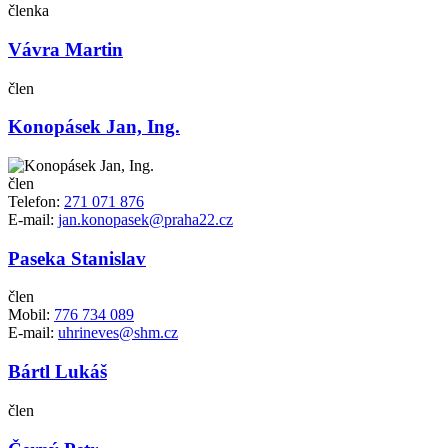
členka
Vávra Martin
člen
Konopásek Jan, Ing.
člen
Telefon:
271 071 876
E-mail:
jan.konopasek@praha22.cz
Paseka Stanislav
člen
Mobil:
776 734 089
E-mail:
uhrineves@shm.cz
Bártl Lukáš
člen