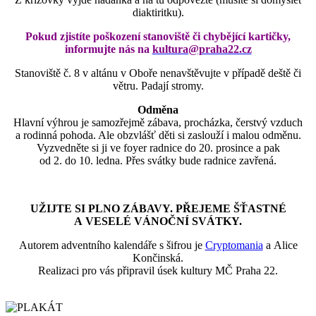
diaktiritku).
Pokud zjistíte poškození stanoviště či chybějící kartičky,
informujte nás na
kultura@praha22.cz
Stanoviště č. 8 v altánu v Oboře nenavštěvujte v případě deště či
větru. Padají stromy.
Odměna
Hlavní výhrou je samozřejmě zábava, procházka, čerstvý vzduch
a rodinná pohoda. Ale obzvlášť děti si zaslouží i malou odměnu.
Vyzvedněte si ji ve foyer radnice do 20. prosince a pak
od 2. do 10. ledna. Přes svátky bude radnice zavřená.
UŽIJTE SI PLNO ZÁBAVY. PŘEJEME ŠŤASTNÉ
A VESELÉ VÁNOČNÍ SVÁTKY.
Autorem adventního kalendáře s šifrou je
Cryptomania
a Alice
Končinská.
Realizaci pro vás připravil úsek kultury MČ Praha 22.