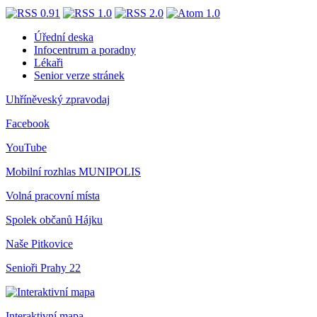
Úřední deska
Infocentrum a poradny
Lékaři
Senior verze stránek
Uhříněveský zpravodaj
Facebook
YouTube
Mobilní rozhlas
MUNIPOLIS
Volná pracovní místa
Spolek občanů Hájku
Naše Pitkovice
Senioři Prahy 22
Interaktivní mapa