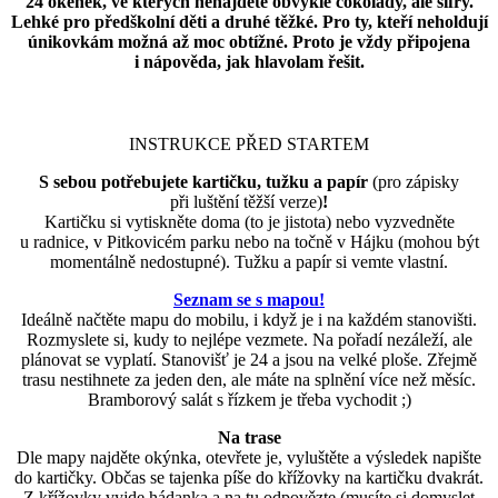
24 okének, ve kterých nenajdete obvyklé čokolády, ale šifry.
Lehké pro předškolní děti a druhé těžké. Pro ty, kteří neholdují
únikovkám možná až moc obtížné. Proto je vždy připojena
i nápověda, jak hlavolam řešit.
INSTRUKCE PŘED STARTEM
S sebou potřebujete kartičku, tužku a papír
(pro zápisky
při luštění těžší verze)
!
Kartičku si vytiskněte doma (to je jistota) nebo vyzvedněte
u radnice, v Pitkovicém parku nebo na točně v Hájku (mohou být
momentálně nedostupné). Tužku a papír si vemte vlastní.
Seznam se s mapou!
Ideálně načtěte mapu do mobilu, i když je i na každém stanovišti.
Rozmyslete si, kudy to nejlépe vezmete. Na pořadí nezáleží, ale
plánovat se vyplatí. Stanovišť je 24 a jsou na velké ploše. Zřejmě
trasu nestihnete za jeden den, ale máte na splnění více než měsíc.
Bramborový salát s řízkem je třeba vychodit ;)
Na trase
Dle mapy najděte okýnka, otevřete je, vyluštěte a výsledek napište
do kartičky. Občas se tajenka píše do křížovky na kartičku dvakrát.
Z křížovky vyjde hádanka a na tu odpovězte (musíte si domyslet