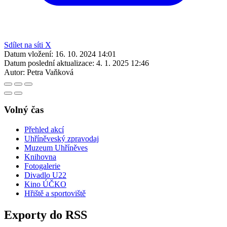
Sdílet na síti X
Datum vložení:
16. 10. 2024 14:01
Datum poslední aktualizace:
4. 1. 2025 12:46
Autor:
Petra Vaňková
Volný čas
Přehled akcí
Uhříněveský zpravodaj
Muzeum Uhříněves
Knihovna
Fotogalerie
Divadlo U22
Kino ÚČKO
Hřiště a sportoviště
Exporty do RSS