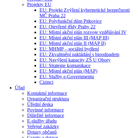
Projekty EU
EU: Projekt Zvýšení kybernetické bezpečnosti
MČ Praha 22
EU: Polyfunkční dům Pitkovice
EU: Otevřené třídy Prahy 22
EU: Místní akční plán rozvoje vzdělávání IV
EU: Místní akční plán III (MAP III)
EU: Místní akční plán II (MAP II)
EU: MHMP – sociální bydlení
EU: Zkvalitnění nakládání s bioodpadem
EU: Navýšení kapacity ZŠ U Obory
EU: Strategie komunikace
EU: Místní akční plán (MAP)
EU: Služby e-Governmentu
Cizinci
Úřad
Kontaktní informace
Organizační struktura
Úřední deska
Povinné informace
Důležité informace
E-služby úřadu
Veřejné zakázky
Dotazy občanů
Granty a dotace