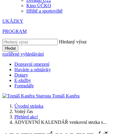
Divadlo U22
Kino ÚČKO
Hřiště a sportoviště
UKÁZKY
PROGRAM
Hledaný výraz
Hledat
rozšířené vyhledávání
Dopravní omezení
Havárie a odstávky
Dotazy
E-služby
Formuláře
Starosta
Tomáš
Kaněra
Úvodní stránka
Volný čas
Přehled akcí
ADVENTNÍ KALENDÁŘ venkovní stezka s...