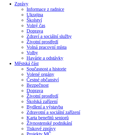
Zprávy
Informace z radnice
Ukrajina
Školství
Volný čas
Doprava
Zdraví a sociální služby
Životní prostředí
Volná pracovní místa
Volby
Havárie a odstávky
Městská část
Současnost a historie
Volené orgány
Čestné občanství
Bezpečnost
Doprava
Životní prostředí
Školská zařízení
Bydlení a výstavba
Zdravotní a sociální zařízení
Karta benefitů seniorů
Živnostenské podnikání
Tiskové zprávy
Projekty MČ