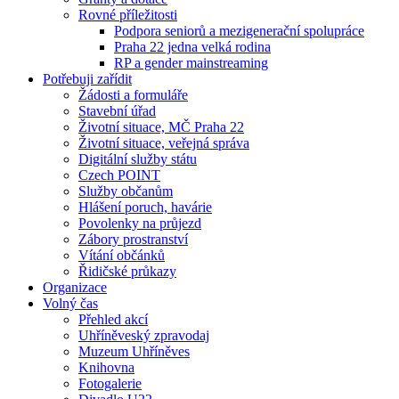
Rovné příležitosti
Podpora seniorů a mezigenerační spolupráce
Praha 22 jedna velká rodina
RP a gender mainstreaming
Potřebuji zařídit
Žádosti a formuláře
Stavební úřad
Životní situace, MČ Praha 22
Životní situace, veřejná správa
Digitální služby státu
Czech POINT
Služby občanům
Hlášení poruch, havárie
Povolenky na průjezd
Zábory prostranství
Vítání občánků
Řidičské průkazy
Organizace
Volný čas
Přehled akcí
Uhříněveský zpravodaj
Muzeum Uhříněves
Knihovna
Fotogalerie