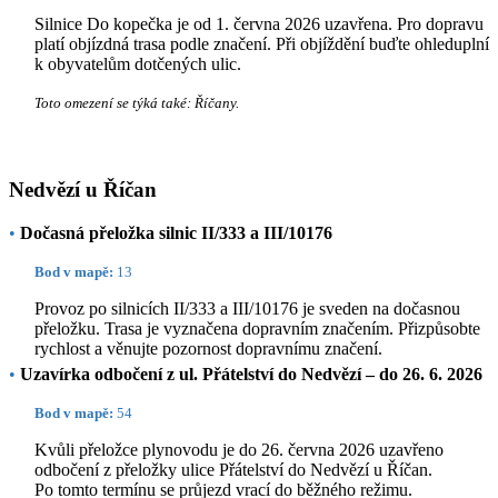
Silnice Do kopečka je od 1. června 2026 uzavřena. Pro dopravu
platí objízdná trasa podle značení. Při objíždění buďte ohleduplní
k obyvatelům dotčených ulic.
Toto omezení se týká také: Říčany.
Nedvězí u Říčan
•
Dočasná přeložka silnic II/333 a III/10176
Bod v mapě:
13
Provoz po silnicích II/333 a III/10176 je sveden na dočasnou
přeložku. Trasa je vyznačena dopravním značením. Přizpůsobte
rychlost a věnujte pozornost dopravnímu značení.
•
Uzavírka odbočení z ul. Přátelství do Nedvězí – do 26. 6. 2026
Bod v mapě:
54
Kvůli přeložce plynovodu je do 26. června 2026 uzavřeno
odbočení z přeložky ulice Přátelství do Nedvězí u Říčan.
Po tomto termínu se průjezd vrací do běžného režimu.