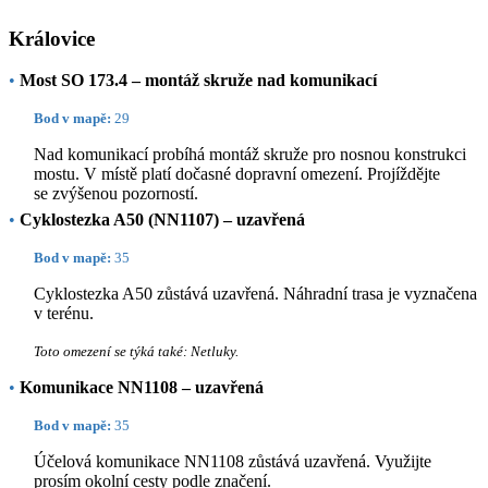
Královice
•
Most SO 173.4 – montáž skruže nad komunikací
Bod v mapě:
29
Nad komunikací probíhá montáž skruže pro nosnou konstrukci
mostu. V místě platí dočasné dopravní omezení. Projíždějte
se zvýšenou pozorností.
•
Cyklostezka A50 (NN1107) – uzavřená
Bod v mapě:
35
Cyklostezka A50 zůstává uzavřená. Náhradní trasa je vyznačena
v terénu.
Toto omezení se týká také: Netluky.
•
Komunikace NN1108 – uzavřená
Bod v mapě:
35
Účelová komunikace NN1108 zůstává uzavřená. Využijte
prosím okolní cesty podle značení.