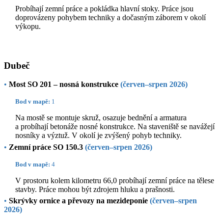
Probíhají zemní práce a pokládka hlavní stoky. Práce jsou
doprovázeny pohybem techniky a dočasným záborem v okolí
výkopu.
Dubeč
•
Most SO 201 – nosná konstrukce
(červen–srpen 2026)
Bod v mapě:
1
Na mostě se montuje skruž, osazuje bednění a armatura
a probíhají betonáže nosné konstrukce. Na staveniště se navážejí
nosníky a výztuž. V okolí je zvýšený pohyb techniky.
•
Zemní práce SO 150.3
(červen–srpen 2026)
Bod v mapě:
4
V prostoru kolem kilometru 66,0 probíhají zemní práce na tělese
stavby. Práce mohou být zdrojem hluku a prašnosti.
•
Skrývky ornice a převozy na mezideponie
(červen–srpen
2026)