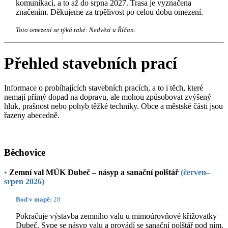
komunikaci, a to až do srpna 2027. Trasa je vyznačena
značením. Děkujeme za trpělivost po celou dobu omezení.
Toto omezení se týká také: Nedvězí u Říčan.
Přehled stavebních prací
Informace o probíhajících stavebních pracích, a to i těch, které
nemají přímý dopad na dopravu, ale mohou způsobovat zvýšený
hluk, prašnost nebo pohyb těžké techniky. Obce a městské části jsou
řazeny abecedně.
Běchovice
•
Zemní val MÚK Dubeč – násyp a sanační polštář
(červen–
srpen 2026)
Bod v mapě:
28
Pokračuje výstavba zemního valu u mimoúrovňové křižovatky
Dubeč. Sype se násyp valu a provádí se sanační polštář pod ním.