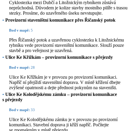
Cyklostezka mezi Dubčí a Litožnickým rybníkem zůstává
neprůchodná. Důvodem je kolize stavby mostního pilíře s trasou
stezky. Prosíme, do uzavřeného úseku nevstupujte.
•
Provizorní staveništní komunikace přes Říčanský potok
Bod v mapě:
5
Přes Říčanský potok a uzavřenou cyklostezku k Litožnickému
rybníku vede provizorní staveništní komunikace. Slouží pouze
stavbě a pro veřejnost je uzavřená.
•
Ulice Ke Křížkám – provizorní komunikace s přejezdy
Bod v mapě:
28
Ulice Ke Křížkám je v provozu po provizorní komunikaci.
Napříč ní přejíždí staveništní doprava. V místě křížení dbejte
zvýšené opatrnosti a dejte přednost pokynům na staveništi.
•
Ulice Ke Kolodějskému zámku – provizorní komunikace
s přejezdy
Bod v mapě:
33
Ulice Ke Kolodějskému zámku je v provozu po provizorní
komunikaci. Stavební doprava ji kříží napříč. Počítejte
se zpomalením v místě přejezdu.