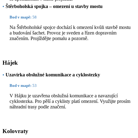
•
Štěrboholská spojka – omezení u stavby mostu
Bod v mapě:
58
Na Štěrboholské spojce dochází k omezení kvůli stavbě mostu
a budování šachet. Provoz je sveden a řízen dopravním
značením. Projíždějte pomalu a pozorně.
Hájek
•
Uzavírka obslužné komunikace a cyklostezky
Bod v mapě:
53
V Hájku je uzavřena obslužná komunikace a navazující
cyklostezka. Pro pěší a cyklisty platí omezení. Využijte prosím
náhradní trasy podle značení.
Kolovraty