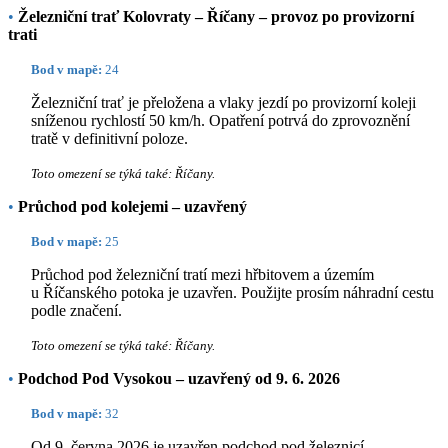
•
Železniční trať Kolovraty – Říčany – provoz po provizorní
trati
Bod v mapě:
24
Železniční trať je přeložena a vlaky jezdí po provizorní koleji
sníženou rychlostí 50 km/h. Opatření potrvá do zprovoznění
tratě v definitivní poloze.
Toto omezení se týká také: Říčany.
•
Průchod pod kolejemi – uzavřený
Bod v mapě:
25
Průchod pod železniční tratí mezi hřbitovem a územím
u Říčanského potoka je uzavřen. Použijte prosím náhradní cestu
podle značení.
Toto omezení se týká také: Říčany.
•
Podchod Pod Vysokou – uzavřený od 9. 6. 2026
Bod v mapě:
32
Od 9. června 2026 je uzavřen podchod pod železnicí