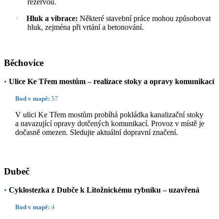
rezervou.
Hluk a vibrace:
Některé stavební práce mohou způsobovat
·
hluk, zejména při vrtání a betonování.
Běchovice
•
Ulice Ke Třem mostům – realizace stoky a opravy komunikací
Bod v mapě:
57
V ulici Ke Třem mostům probíhá pokládka kanalizační stoky
a navazující opravy dotčených komunikací. Provoz v místě je
dočasně omezen. Sledujte aktuální dopravní značení.
Dubeč
•
Cyklostezka z Dubče k Litožnickému rybníku – uzavřená
Bod v mapě:
4