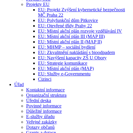
Projekty EU
EU: Projekt Zvýšení kybernetické bezpečnosti
MČ Praha 22
EU: Polyfunkční dům Pitkovice
EU: Otevřené třídy Prahy 22
EU: Místní akční plán rozvoje vzdělávání IV
EU: Místní akční plán III (MAP III)
EU: Místní akční plán II (MAP II)
EU: MHMP – sociální bydlení
EU: Zkvalitnění nakládání s bioodpadem
EU: Navýšení kapacity ZŠ U Obory
EU: Strategie komunikace
EU: Místní akční plán (MAP)
EU: Služby e-Governmentu
Cizinci
Úřad
Kontaktní informace
Organizační struktura
Úřední deska
Povinné informace
Důležité informace
E-služby úřadu
Veřejné zakázky
Dotazy občanů
Granty a dotace