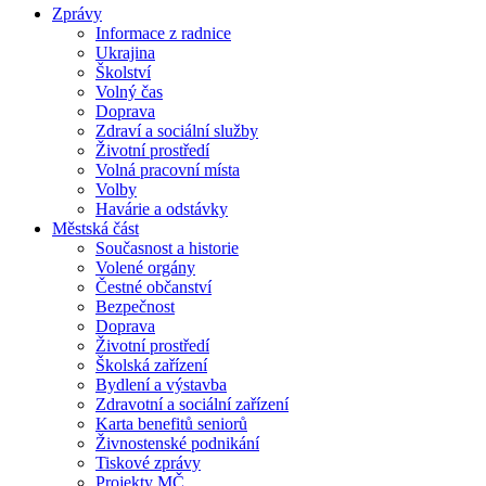
Zprávy
Informace z radnice
Ukrajina
Školství
Volný čas
Doprava
Zdraví a sociální služby
Životní prostředí
Volná pracovní místa
Volby
Havárie a odstávky
Městská část
Současnost a historie
Volené orgány
Čestné občanství
Bezpečnost
Doprava
Životní prostředí
Školská zařízení
Bydlení a výstavba
Zdravotní a sociální zařízení
Karta benefitů seniorů
Živnostenské podnikání
Tiskové zprávy
Projekty MČ