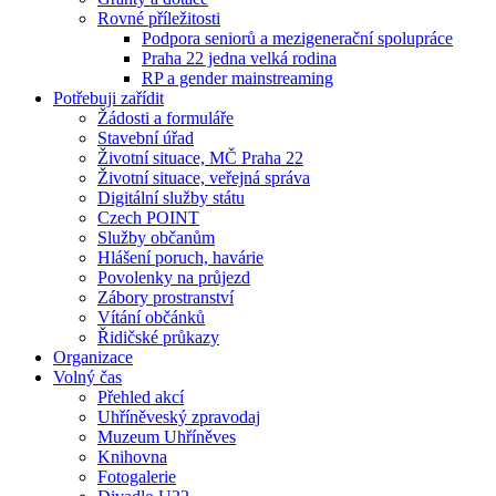
Rovné příležitosti
Podpora seniorů a mezigenerační spolupráce
Praha 22 jedna velká rodina
RP a gender mainstreaming
Potřebuji zařídit
Žádosti a formuláře
Stavební úřad
Životní situace, MČ Praha 22
Životní situace, veřejná správa
Digitální služby státu
Czech POINT
Služby občanům
Hlášení poruch, havárie
Povolenky na průjezd
Zábory prostranství
Vítání občánků
Řidičské průkazy
Organizace
Volný čas
Přehled akcí
Uhříněveský zpravodaj
Muzeum Uhříněves
Knihovna
Fotogalerie