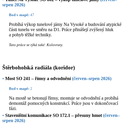
srpen 2026)
Bod v mapě:
47
Probíhá výkop tunelové jámy Na Vysoké a budování atypické
části tunelu ve směru na D1. Práce přinášejí zvýšený hluk
a pohyb těžké techniky.
Tato práce se týká také: Kolovraty.
Štěrboholská radiála (koridor)
•
Most SO 241 – římsy a odvodnění
(červen–srpen 2026)
Bod v mapě:
2
Na mostě se betonují římsy, montuje se odvodnění a probíhá
demontáž pomocných konstrukcí. Práce jsou v dokončovací
fázi.
•
Staveništní komunikace SO 172.1 – přesuny hmot
(červen–
srpen 2026)