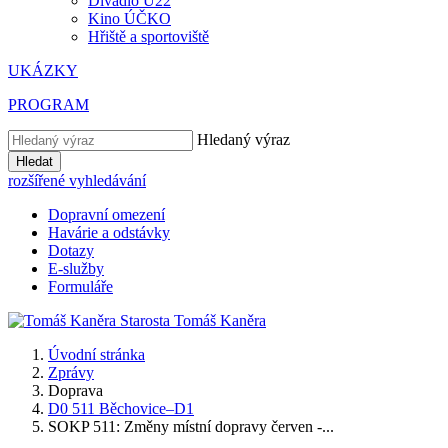
Divadlo U22
Kino ÚČKO
Hřiště a sportoviště
UKÁZKY
PROGRAM
Hledaný výraz
Hledat
rozšířené vyhledávání
Dopravní omezení
Havárie a odstávky
Dotazy
E-služby
Formuláře
Starosta
Tomáš
Kaněra
Úvodní stránka
Zprávy
Doprava
D0 511 Běchovice–D1
SOKP 511: Změny místní dopravy červen -...