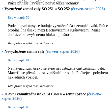
Práce přinášejí zvýšený pohyb těžké techniky.
•
Vyztužené zemní valy SO 251 a SO 252
(červen–srpen 2026)
Bod v mapě:
59
Podél hlavní trasy se buduje vyztužená část zemních valů. Práce
probíhají na úseku mezi Běchovicemi a Královicemi. Může
docházet ke zvýšenému hluku a prašnosti.
Tato práce se týká také: Královice.
•
Nevyztužené zemní valy
(červen–srpen 2026)
Bod v mapě:
61
Na navazujícím úseku se sype nevyztužená část zemních valů.
Materiál se přiváží po staveništních trasách. Počítejte s pohybem
nákladních vozidel.
Tato práce se týká také: Královice.
•
Hlavní kanalizační stoka SO 360.4 – zemní práce
(červen–
srpen 2026)
Bod v mapě:
68