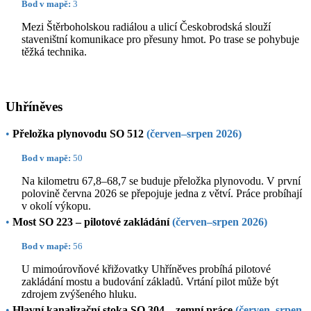
Bod v mapě:
3
Mezi Štěrboholskou radiálou a ulicí Českobrodská slouží
staveništní komunikace pro přesuny hmot. Po trase se pohybuje
těžká technika.
Uhříněves
•
Přeložka plynovodu SO 512
(červen–srpen 2026)
Bod v mapě:
50
Na kilometru 67,8–68,7 se buduje přeložka plynovodu. V první
polovině června 2026 se přepojuje jedna z větví. Práce probíhají
v okolí výkopu.
•
Most SO 223 – pilotové zakládání
(červen–srpen 2026)
Bod v mapě:
56
U mimoúrovňové křižovatky Uhříněves probíhá pilotové
zakládání mostu a budování základů. Vrtání pilot může být
zdrojem zvýšeného hluku.
•
Hlavní kanalizační stoka SO 304 – zemní práce
(červen–srpen