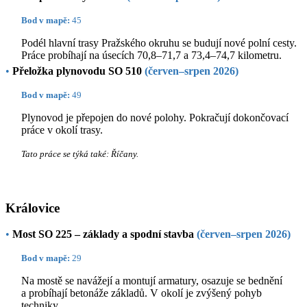
Bod v mapě:
45
Podél hlavní trasy Pražského okruhu se budují nové polní cesty.
Práce probíhají na úsecích 70,8–71,7 a 73,4–74,7 kilometru.
•
Přeložka plynovodu SO 510
(červen–srpen 2026)
Bod v mapě:
49
Plynovod je přepojen do nové polohy. Pokračují dokončovací
práce v okolí trasy.
Tato práce se týká také: Říčany.
Královice
•
Most SO 225 – základy a spodní stavba
(červen–srpen 2026)
Bod v mapě:
29
Na mostě se navážejí a montují armatury, osazuje se bednění
a probíhají betonáže základů. V okolí je zvýšený pohyb
techniky.