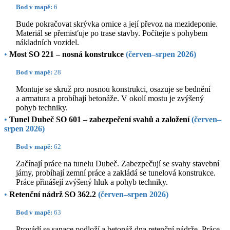
Bod v mapě:
6
Bude pokračovat skrývka ornice a její převoz na mezideponie.
Materiál se přemisťuje po trase stavby. Počítejte s pohybem
nákladních vozidel.
•
Most SO 221 – nosná konstrukce
(červen–srpen 2026)
Bod v mapě:
28
Montuje se skruž pro nosnou konstrukci, osazuje se bednění
a armatura a probíhají betonáže. V okolí mostu je zvýšený
pohyb techniky.
•
Tunel Dubeč SO 601 – zabezpečení svahů a založení
(červen–
srpen 2026)
Bod v mapě:
62
Začínají práce na tunelu Dubeč. Zabezpečují se svahy stavební
jámy, probíhají zemní práce a zakládá se tunelová konstrukce.
Práce přinášejí zvýšený hluk a pohyb techniky.
•
Retenční nádrž SO 362.2
(červen–srpen 2026)
Bod v mapě:
63
Provádí se sanace podloží a betonáž dna retenční nádrže. Práce