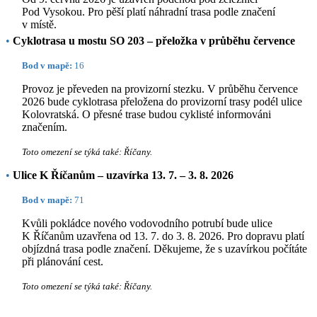
Pod Vysokou. Pro pěší platí náhradní trasa podle značení
v místě.
•
Cyklotrasa u mostu SO 203 – přeložka v průběhu července
Bod v mapě:
16
Provoz je převeden na provizorní stezku. V průběhu července
2026 bude cyklotrasa přeložena do provizorní trasy podél ulice
Kolovratská. O přesné trase budou cyklisté informováni
značením.
Toto omezení se týká také: Říčany.
•
Ulice K Říčanům – uzavírka 13. 7. – 3. 8. 2026
Bod v mapě:
71
Kvůli pokládce nového vodovodního potrubí bude ulice
K Říčanům uzavřena od 13. 7. do 3. 8. 2026. Pro dopravu platí
objízdná trasa podle značení. Děkujeme, že s uzavírkou počítáte
při plánování cest.
Toto omezení se týká také: Říčany.