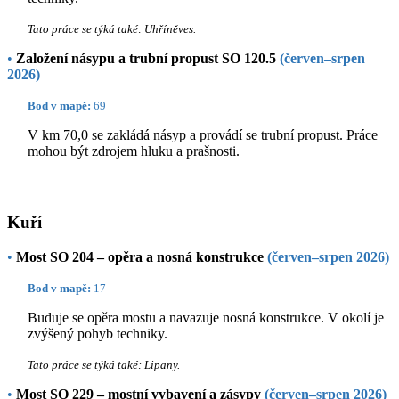
Tato práce se týká také: Uhříněves.
•
Založení násypu a trubní propust SO 120.5
(červen–srpen
2026)
Bod v mapě:
69
V km 70,0 se zakládá násyp a provádí se trubní propust. Práce
mohou být zdrojem hluku a prašnosti.
Kuří
•
Most SO 204 – opěra a nosná konstrukce
(červen–srpen 2026)
Bod v mapě:
17
Buduje se opěra mostu a navazuje nosná konstrukce. V okolí je
zvýšený pohyb techniky.
Tato práce se týká také: Lipany.
•
Most SO 229 – mostní vybavení a zásypy
(červen–srpen 2026)