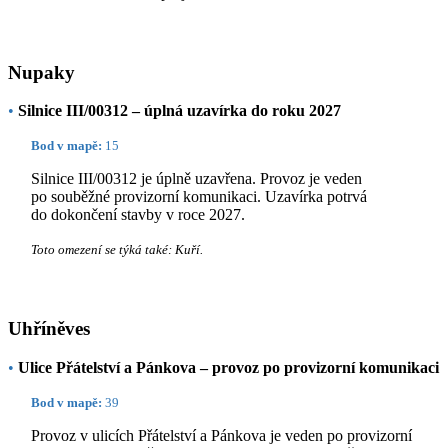
Nupaky
•
Silnice III/00312 – úplná uzavírka do roku 2027
Bod v mapě:
15
Silnice III/00312 je úplně uzavřena. Provoz je veden
po souběžné provizorní komunikaci. Uzavírka potrvá
do dokončení stavby v roce 2027.
Toto omezení se týká také: Kuří.
Uhříněves
•
Ulice Přátelství a Pánkova – provoz po provizorní komunikaci
Bod v mapě:
39
Provoz v ulicích Přátelství a Pánkova je veden po provizorní