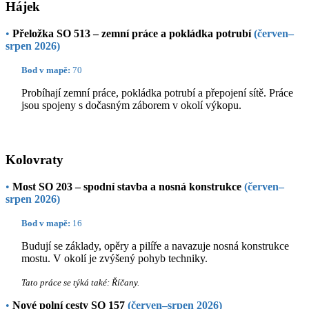
Hájek
•
Přeložka SO 513 – zemní práce a pokládka potrubí
(červen–
srpen 2026)
Bod v mapě:
70
Probíhají zemní práce, pokládka potrubí a přepojení sítě. Práce
jsou spojeny s dočasným záborem v okolí výkopu.
Kolovraty
•
Most SO 203 – spodní stavba a nosná konstrukce
(červen–
srpen 2026)
Bod v mapě:
16
Budují se základy, opěry a pilíře a navazuje nosná konstrukce
mostu. V okolí je zvýšený pohyb techniky.
Tato práce se týká také: Říčany.
•
Nové polní cesty SO 157
(červen–srpen 2026)