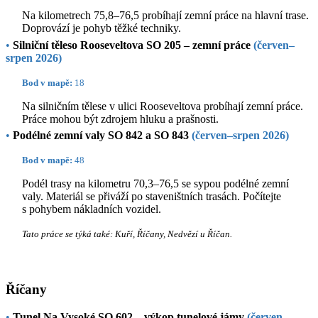
Na kilometrech 75,8–76,5 probíhají zemní práce na hlavní trase.
Doprovází je pohyb těžké techniky.
•
Silniční těleso Rooseveltova SO 205 – zemní práce
(červen–
srpen 2026)
Bod v mapě:
18
Na silničním tělese v ulici Rooseveltova probíhají zemní práce.
Práce mohou být zdrojem hluku a prašnosti.
•
Podélné zemní valy SO 842 a SO 843
(červen–srpen 2026)
Bod v mapě:
48
Podél trasy na kilometru 70,3–76,5 se sypou podélné zemní
valy. Materiál se přiváží po staveništních trasách. Počítejte
s pohybem nákladních vozidel.
Tato práce se týká také: Kuří, Říčany, Nedvězí u Říčan.
Říčany
•
Tunel Na Vysoké SO 602 – výkop tunelové jámy
(červen–