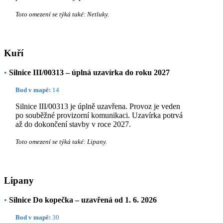
Toto omezení se týká také: Netluky.
Kuří
•
Silnice III/00313 – úplná uzavírka do roku 2027
Bod v mapě:
14
Silnice III/00313 je úplně uzavřena. Provoz je veden
po souběžné provizorní komunikaci. Uzavírka potrvá
až do dokončení stavby v roce 2027.
Toto omezení se týká také: Lipany.
Lipany
•
Silnice Do kopečka – uzavřená od 1. 6. 2026
Bod v mapě:
30