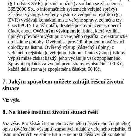
(§ 1 odst. 3 ZVR), je z něj možné (v souladu se zákonem č.
365/2000 Sb., o informačních systémech veřejné správy)
získávat výstupy. Ověřený výstup z veřejného rejstříku (§ 5
ZVR) vydávají kontaktní místa veřejné správy, zejména tzv.
CzechPOINT a též notáři, držitelé poštovní licence, obecní
úřady, apod.
Ověřeným výstupem
je listina, která vznikla
úplným převodem výstupu z veřejného rejstříku z elektronické
do listinné podoby. Ověření se provádí připojením ověřovací
doložky na listinu. Ověřený výstup (částečný i úplný) z
veřejného rejstříku je veřejnou listinou. Tento výstup (listinný
výpis) může získat každý, jeho vydání je však zpoplatněno.
Správní poplatek za vydání první strany výpisu činí 100 Kč,
každá další strana je zpoplatněna částkou 50 Kč.
7. Jakým způsobem můžete zahájit řešení životní
situace
Viz výše.
8. Na které instituci životní situaci řešit
Viz výše. Pro získání listinného ověřeného (částečného či úplného)
opisu (ověřeného výstupu) zapsaných údajů z veřejného rejstříku či
listin uložených ve sbírce listin je nejpraktičtější využít kontaktní