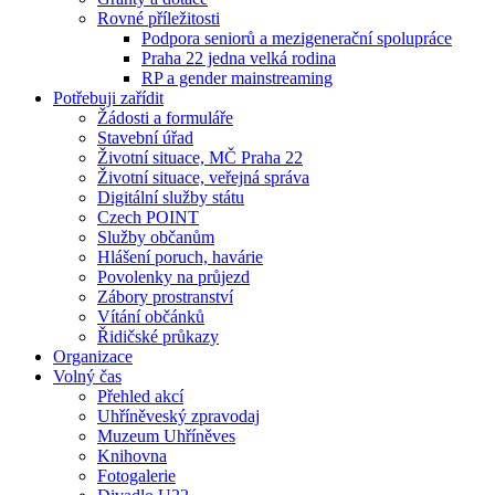
Rovné příležitosti
Podpora seniorů a mezigenerační spolupráce
Praha 22 jedna velká rodina
RP a gender mainstreaming
Potřebuji zařídit
Žádosti a formuláře
Stavební úřad
Životní situace, MČ Praha 22
Životní situace, veřejná správa
Digitální služby státu
Czech POINT
Služby občanům
Hlášení poruch, havárie
Povolenky na průjezd
Zábory prostranství
Vítání občánků
Řidičské průkazy
Organizace
Volný čas
Přehled akcí
Uhříněveský zpravodaj
Muzeum Uhříněves
Knihovna
Fotogalerie