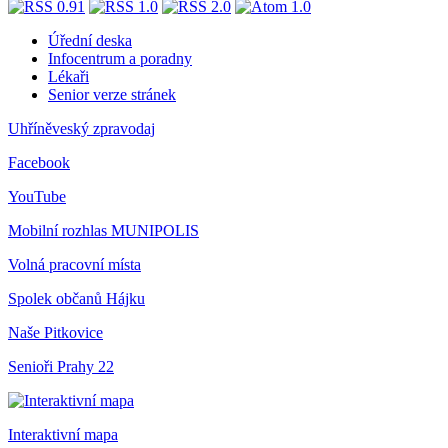
Úřední deska
Infocentrum a poradny
Lékaři
Senior verze stránek
Uhříněveský zpravodaj
Facebook
YouTube
Mobilní rozhlas
MUNIPOLIS
Volná pracovní místa
Spolek občanů Hájku
Naše Pitkovice
Senioři Prahy 22
Interaktivní mapa