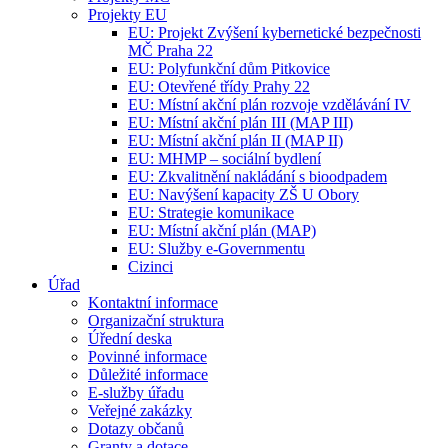
Projekty EU
EU: Projekt Zvýšení kybernetické bezpečnosti
MČ Praha 22
EU: Polyfunkční dům Pitkovice
EU: Otevřené třídy Prahy 22
EU: Místní akční plán rozvoje vzdělávání IV
EU: Místní akční plán III (MAP III)
EU: Místní akční plán II (MAP II)
EU: MHMP – sociální bydlení
EU: Zkvalitnění nakládání s bioodpadem
EU: Navýšení kapacity ZŠ U Obory
EU: Strategie komunikace
EU: Místní akční plán (MAP)
EU: Služby e-Governmentu
Cizinci
Úřad
Kontaktní informace
Organizační struktura
Úřední deska
Povinné informace
Důležité informace
E-služby úřadu
Veřejné zakázky
Dotazy občanů
Granty a dotace