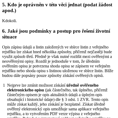
5. Kdo je oprávněn v této věci jednat (podat žádost
apod.)
Kdokoli.
6. Jaké jsou podmínky a postup pro řešení životní
situace
Opis zápisu údajů a listin založených ve sbírce listin z veřejného
rejstříku lze získat hned několika způsoby, přičemž nejčastěji bude
využit způsob třetí. Předně je však nutné rozlišit mezi ověřenými a
neověřenými opisy. Rozdíl je jednoduše v tom, že úředním
ověřením opisu je potvrzena shoda opisu se zápisem ve veřejném
rejstříku nebo shoda opisu s listinou uloženou ve sbírce listin. Blíže
budou dále popsány pouze způsoby získání ověřených opisů.
1
Nejprve lze zmínit možnost získání
úředně ověřeného
elektronického opisu
(jak částečného, tak úplného, přičemž
částečným opisem je opis aktuálních údajů a úplným opis
obsahující i historické údaje) dle § 3 odst. 1 ZVR. Tento opis
může získat každý, jeho získání je bezplatné. Získat úředně
ověřený elektronický opis umožňuje sama aplikace veřejného
rejstříku, a to vytvořením PDF verze výpisu z veřejného