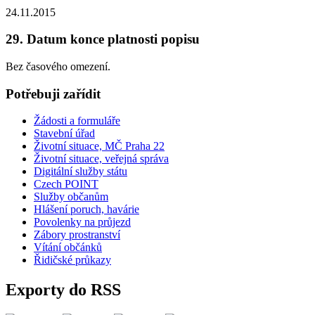
24.11.2015
29. Datum konce platnosti popisu
Bez časového omezení.
Potřebuji zařídit
Žádosti a formuláře
Stavební úřad
Životní situace, MČ Praha 22
Životní situace, veřejná správa
Digitální služby státu
Czech POINT
Služby občanům
Hlášení poruch, havárie
Povolenky na průjezd
Zábory prostranství
Vítání občánků
Řidičské průkazy
Exporty do RSS