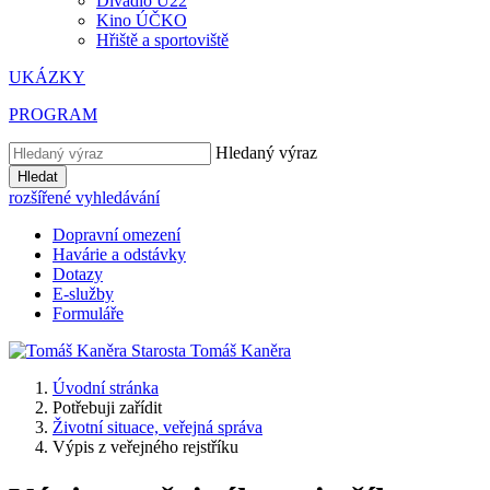
Divadlo U22
Kino ÚČKO
Hřiště a sportoviště
UKÁZKY
PROGRAM
Hledaný výraz
Hledat
rozšířené vyhledávání
Dopravní omezení
Havárie a odstávky
Dotazy
E-služby
Formuláře
Starosta
Tomáš
Kaněra
Úvodní stránka
Potřebuji zařídit
Životní situace, veřejná správa
Výpis z veřejného rejstříku