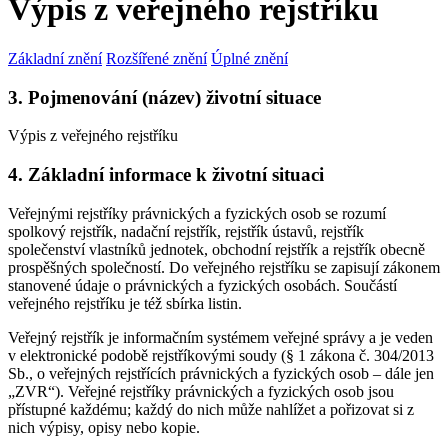
Výpis z veřejného rejstříku
Základní znění
Rozšířené znění
Úplné znění
3. Pojmenování (název) životní situace
Výpis z veřejného rejstříku
4. Základní informace k životní situaci
Veřejnými rejstříky právnických a fyzických osob se rozumí
spolkový rejstřík, nadační rejstřík, rejstřík ústavů, rejstřík
společenství vlastníků jednotek, obchodní rejstřík a rejstřík obecně
prospěšných společností. Do veřejného rejstříku se zapisují zákonem
stanovené údaje o právnických a fyzických osobách. Součástí
veřejného rejstříku je též sbírka listin.
Veřejný rejstřík je informačním systémem veřejné správy a je veden
v elektronické podobě rejstříkovými soudy (§ 1 zákona č. 304/2013
Sb., o veřejných rejstřících právnických a fyzických osob – dále jen
„ZVR“). Veřejné rejstříky právnických a fyzických osob jsou
přístupné každému; každý do nich může nahlížet a pořizovat si z
nich výpisy, opisy nebo kopie.