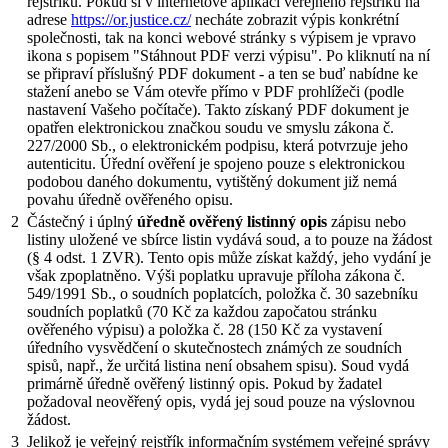
rejstříku. Pokud si v internetové aplikaci veřejného rejstříku na
adrese
https://or.justice.cz/
necháte zobrazit výpis konkrétní
společnosti, tak na konci webové stránky s výpisem je vpravo
ikona s popisem "Stáhnout PDF verzi výpisu". Po kliknutí na ní
se připraví příslušný PDF dokument - a ten se buď nabídne ke
stažení anebo se Vám otevře přímo v PDF prohlížeči (podle
nastavení Vašeho počítače). Takto získaný PDF dokument je
opatřen elektronickou značkou soudu ve smyslu zákona č.
227/2000 Sb., o elektronickém podpisu, která potvrzuje jeho
autenticitu. Úřední ověření je spojeno pouze s elektronickou
podobou daného dokumentu, vytištěný dokument již nemá
povahu úředně ověřeného opisu.
2
Částečný i úplný
úředně ověřený listinný opis
zápisu nebo
listiny uložené ve sbírce listin vydává soud, a to pouze na žádost
(§ 4 odst. 1 ZVR). Tento opis může získat každý, jeho vydání je
však zpoplatněno. Výši poplatku upravuje příloha zákona č.
549/1991 Sb., o soudních poplatcích, položka č. 30 sazebníku
soudních poplatků (70 Kč za každou započatou stránku
ověřeného výpisu) a položka č. 28 (150 Kč za vystavení
úředního vysvědčení o skutečnostech známých ze soudních
spisů, např., že určitá listina není obsahem spisu). Soud vydá
primárně úředně ověřený listinný opis. Pokud by žadatel
požadoval neověřený opis, vydá jej soud pouze na výslovnou
žádost.
3
Jelikož je veřejný rejstřík informačním systémem veřejné správy