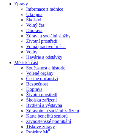
Zprávy
Informace z radnice
Ukrajina
Školství
Volný čas
Doprava
Zdraví a sociální služby
Životní prostředí
Volná pracovní místa
Volby
Havárie a odstávky
Městská část
Současnost a historie
Volené orgány
Čestné občanství
Bezpečnost
Doprava
Životní prostředí
Školská zařízení
Bydlení a výstavba
Zdravotní a sociální zařízení
Karta benefitů seniorů
Živnostenské podnikání
Tiskové zprávy
Projekty MČ