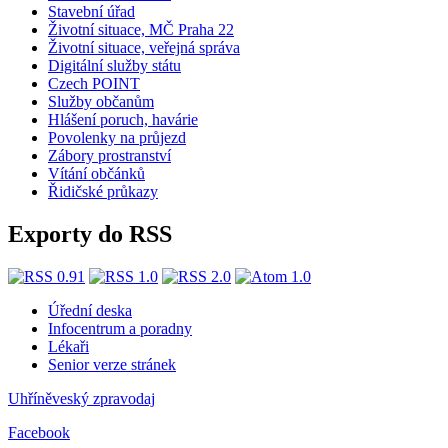
Stavební úřad
Životní situace, MČ Praha 22
Životní situace, veřejná správa
Digitální služby státu
Czech POINT
Služby občanům
Hlášení poruch, havárie
Povolenky na průjezd
Zábory prostranství
Vítání občánků
Řidičské průkazy
Exporty do RSS
Úřední deska
Infocentrum a poradny
Lékaři
Senior verze stránek
Uhříněveský zpravodaj
Facebook