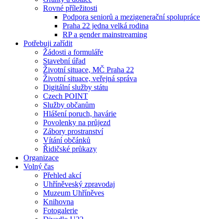
Rovné příležitosti
Podpora seniorů a mezigenerační spolupráce
Praha 22 jedna velká rodina
RP a gender mainstreaming
Potřebuji zařídit
Žádosti a formuláře
Stavební úřad
Životní situace, MČ Praha 22
Životní situace, veřejná správa
Digitální služby státu
Czech POINT
Služby občanům
Hlášení poruch, havárie
Povolenky na průjezd
Zábory prostranství
Vítání občánků
Řidičské průkazy
Organizace
Volný čas
Přehled akcí
Uhříněveský zpravodaj
Muzeum Uhříněves
Knihovna
Fotogalerie