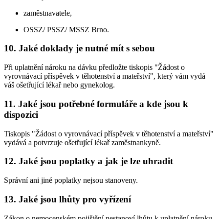
zaměstnavatele,
OSSZ/ PSSZ/ MSSZ Brno.
10. Jaké doklady je nutné mít s sebou
Při uplatnění nároku na dávku předložte tiskopis "Žádost o
vyrovnávací příspěvek v těhotenství a mateřství", který vám vydá
váš ošetřující lékař nebo gynekolog.
11. Jaké jsou potřebné formuláře a kde jsou k
dispozici
Tiskopis "Žádost o vyrovnávací příspěvek v těhotenství a mateřství"
vydává a potvrzuje ošetřující lékař zaměstnankyně.
12. Jaké jsou poplatky a jak je lze uhradit
Správní ani jiné poplatky nejsou stanoveny.
13. Jaké jsou lhůty pro vyřízení
Zákon o nemocenském pojištění nestanoví lhůtu k uplatnění nároku