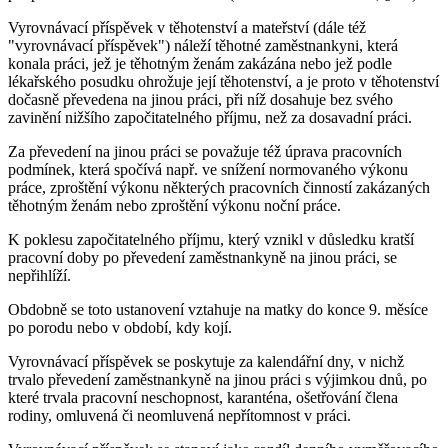
Vyrovnávací příspěvek v těhotenství a mateřství (dále též
"vyrovnávací příspěvek") náleží těhotné zaměstnankyni, která
konala práci, jež je těhotným ženám zakázána nebo jež podle
lékařského posudku ohrožuje její těhotenství, a je proto v těhotenství
dočasně převedena na jinou práci, při níž dosahuje bez svého
zavinění nižšího započitatelného příjmu, než za dosavadní práci.
Za převedení na jinou práci se považuje též úprava pracovních
podmínek, která spočívá např. ve snížení normovaného výkonu
práce, zproštění výkonu některých pracovních činností zakázaných
těhotným ženám nebo zproštění výkonu noční práce.
K poklesu započitatelného příjmu, který vznikl v důsledku kratší
pracovní doby po převedení zaměstnankyně na jinou práci, se
nepřihlíží.
Obdobně se toto ustanovení vztahuje na matky do konce 9. měsíce
po porodu nebo v období, kdy kojí.
Vyrovnávací příspěvek se poskytuje za kalendářní dny, v nichž
trvalo převedení zaměstnankyně na jinou práci s výjimkou dnů, po
které trvala pracovní neschopnost, karanténa, ošetřování člena
rodiny, omluvená či neomluvená nepřítomnost v práci.