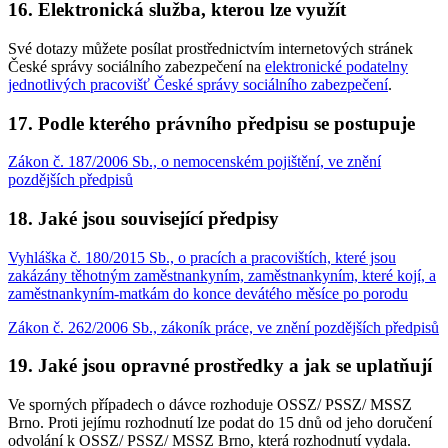
16. Elektronická služba, kterou lze využít
Své dotazy můžete posílat prostřednictvím internetových stránek
České správy sociálního zabezpečení na
elektronické podatelny
jednotlivých pracovišť České správy sociálního zabezpečení
.
17. Podle kterého právního předpisu se postupuje
Zákon č. 187/2006 Sb., o nemocenském pojištění, ve znění
pozdějších předpisů
18. Jaké jsou související předpisy
Vyhláška č. 180/2015 Sb., o pracích a pracovištích, které jsou
zakázány těhotným zaměstnankyním, zaměstnankyním, které kojí, a
zaměstnankyním-matkám do konce devátého měsíce po porodu
Zákon č. 262/2006 Sb., zákoník práce, ve znění pozdějších předpisů
19. Jaké jsou opravné prostředky a jak se uplatňují
Ve sporných případech o dávce rozhoduje OSSZ/ PSSZ/ MSSZ
Brno. Proti jejímu rozhodnutí lze podat do 15 dnů od jeho doručení
odvolání k OSSZ/ PSSZ/ MSSZ Brno, která rozhodnutí vydala.