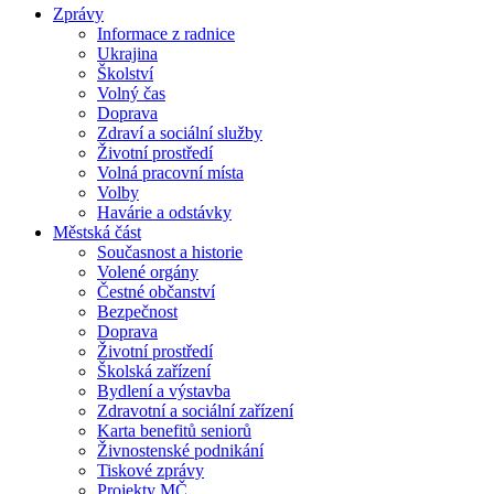
Zprávy
Informace z radnice
Ukrajina
Školství
Volný čas
Doprava
Zdraví a sociální služby
Životní prostředí
Volná pracovní místa
Volby
Havárie a odstávky
Městská část
Současnost a historie
Volené orgány
Čestné občanství
Bezpečnost
Doprava
Životní prostředí
Školská zařízení
Bydlení a výstavba
Zdravotní a sociální zařízení
Karta benefitů seniorů
Živnostenské podnikání
Tiskové zprávy
Projekty MČ