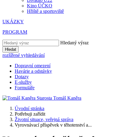
Divadlo U22
Kino ÚČKO
Hřiště a sportoviště
UKÁZKY
PROGRAM
Hledaný výraz
Hledat
rozšířené vyhledávání
Dopravní omezení
Havárie a odstávky
Dotazy
E-služby
Formuláře
Starosta
Tomáš
Kaněra
Úvodní stránka
Potřebuji zařídit
Životní situace, veřejná správa
Vyrovnávací příspěvek v těhotenství a...