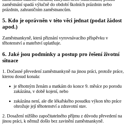
zaměstnání spadá výlučně do období školních prázdnin nebo
prázdnin, zahraničním zaměstnancům.
5. Kdo je oprávněn v této věci jednat (podat žádost
apod.)
Zaměstnankyně, která přiznání vyrovnávacího příspěvku v
těhotenství a mateřství uplatňuje.
6. Jaké jsou podmínky a postup pro řešení životní
situace
1. Dočasné převedení zaměstnankyně na jinou práci, protože práce,
kterou dosud konala:
je těhotným ženám a matkám do konce 9. měsíce po porodu
zakázána, v době kojení, nebo
zakázána není, ale dle lékařského posudku výkon této práce
ohrožuje její těhotenství a zdravotní stav.
2. Dosažení nižšího započitatelného příjmu z důvodu převedení na
jinou práci, k němuž došlo bez zavinění zaměstnankyně.