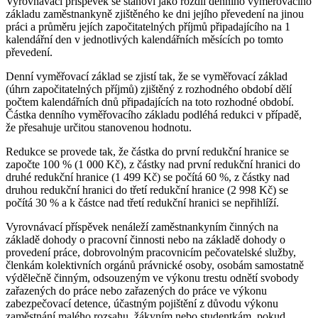
Vyrovnávací příspěvek se stanoví jako rozdíl denního vyměřovacího
základu zaměstnankyně zjištěného ke dni jejího převedení na jinou
práci a průměru jejích započitatelných příjmů připadajícího na 1
kalendářní den v jednotlivých kalendářních měsících po tomto
převedení.
Denní vyměřovací základ se zjistí tak, že se vyměřovací základ
(úhrn započitatelných příjmů) zjištěný z rozhodného období dělí
počtem kalendářních dnů připadajících na toto rozhodné období.
Částka denního vyměřovacího základu podléhá redukci v případě,
že přesahuje určitou stanovenou hodnotu.
Redukce se provede tak, že částka do první redukční hranice se
započte 100 % (1 000 Kč), z částky nad první redukční hranici do
druhé redukční hranice (1 499 Kč) se počítá 60 %, z částky nad
druhou redukční hranici do třetí redukční hranice (2 998 Kč) se
počítá 30 % a k částce nad třetí redukční hranici se nepřihlíží.
Vyrovnávací příspěvek nenáleží zaměstnankyním činných na
základě dohody o pracovní činnosti nebo na základě dohody o
provedení práce, dobrovolným pracovnicím pečovatelské služby,
členkám kolektivních orgánů právnické osoby, osobám samostatně
výdělečně činným, odsouzeným ve výkonu trestu odnětí svobody
zařazených do práce nebo zařazených do práce ve výkonu
zabezpečovací detence, účastným pojištění z důvodu výkonu
zaměstnání malého rozsahu, žákyním nebo studentkám, pokud