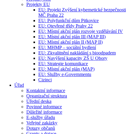
Projekty EU
EU: Projekt Zvýšení kybernetické bezpečnosti
MČ Praha 22
EU: Polyfunkční dům Pitkovice
EU: Otevřené třídy Prahy 22
EU: Místní akční plán rozvoje vzdělávání IV
EU: Místní akční plán III (MAP III)
EU: Místní akční plán II (MAP II)
EU: MHMP – sociální bydlení
EU: Zkvalitnění nakládání s bioodpadem
EU: Navýšení kapacity ZŠ U Obory
EU: Strategie komunikace
EU: Místní akční plán (MAP)
EU: Služby e-Governmentu
Cizinci
Úřad
Kontaktní informace
Organizační struktura
Úřední deska
Povinné informace
Důležité informace
E-služby úřadu
Veřejné zakázky
Dotazy občanů
Granty a dotace