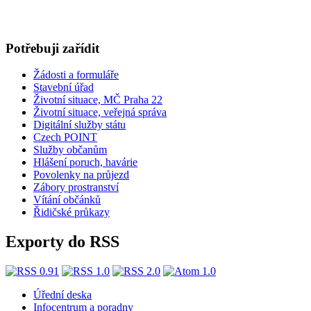
Potřebuji zařídit
Žádosti a formuláře
Stavební úřad
Životní situace, MČ Praha 22
Životní situace, veřejná správa
Digitální služby státu
Czech POINT
Služby občanům
Hlášení poruch, havárie
Povolenky na průjezd
Zábory prostranství
Vítání občánků
Řidičské průkazy
Exporty do RSS
Úřední deska
Infocentrum a poradny