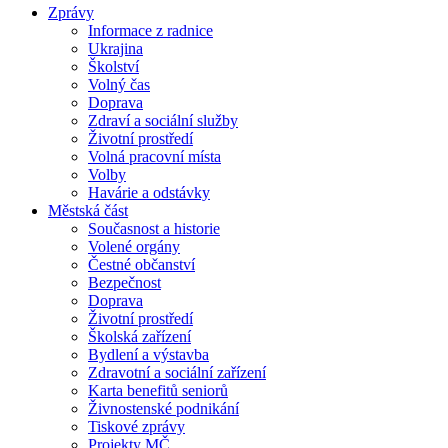
Zprávy
Informace z radnice
Ukrajina
Školství
Volný čas
Doprava
Zdraví a sociální služby
Životní prostředí
Volná pracovní místa
Volby
Havárie a odstávky
Městská část
Současnost a historie
Volené orgány
Čestné občanství
Bezpečnost
Doprava
Životní prostředí
Školská zařízení
Bydlení a výstavba
Zdravotní a sociální zařízení
Karta benefitů seniorů
Živnostenské podnikání
Tiskové zprávy
Projekty MČ