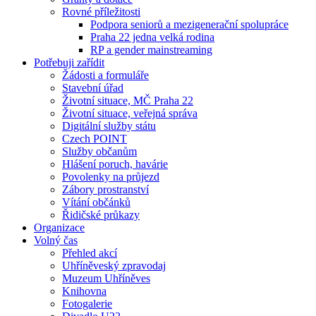
Rovné příležitosti
Podpora seniorů a mezigenerační spolupráce
Praha 22 jedna velká rodina
RP a gender mainstreaming
Potřebuji zařídit
Žádosti a formuláře
Stavební úřad
Životní situace, MČ Praha 22
Životní situace, veřejná správa
Digitální služby státu
Czech POINT
Služby občanům
Hlášení poruch, havárie
Povolenky na průjezd
Zábory prostranství
Vítání občánků
Řidičské průkazy
Organizace
Volný čas
Přehled akcí
Uhříněveský zpravodaj
Muzeum Uhříněves
Knihovna
Fotogalerie