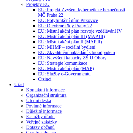
Projekty EU
EU: Projekt Zvýšení kybernetické bezpečnosti
MČ Praha 22
EU: Polyfunkční dům Pitkovice
EU: Otevřené třídy Prahy 22
EU: Místní akční plán rozvoje vzdělávání IV
EU: Místní akční plán III (MAP III)
EU: Místní akční plán II (MAP II)
EU: MHMP – sociální bydlení
EU: Zkvalitnění nakládání s bioodpadem
EU: Navýšení kapacity ZŠ U Obory
EU: Strategie komunikace
EU: Místní akční plán (MAP)
EU: Služby e-Governmentu
Cizinci
Úřad
Kontaktní informace
Organizační struktura
Úřední deska
Povinné informace
Důležité informace
E-služby úřadu
Veřejné zakázky
Dotazy občanů
Granty a dotace