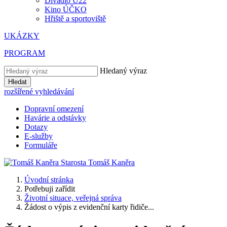
Divadlo U22
Kino ÚČKO
Hřiště a sportoviště
UKÁZKY
PROGRAM
Hledaný výraz
Hledat
rozšířené vyhledávání
Dopravní omezení
Havárie a odstávky
Dotazy
E-služby
Formuláře
Starosta
Tomáš
Kaněra
Úvodní stránka
Potřebuji zařídit
Životní situace, veřejná správa
Žádost o výpis z evidenční karty řidiče...