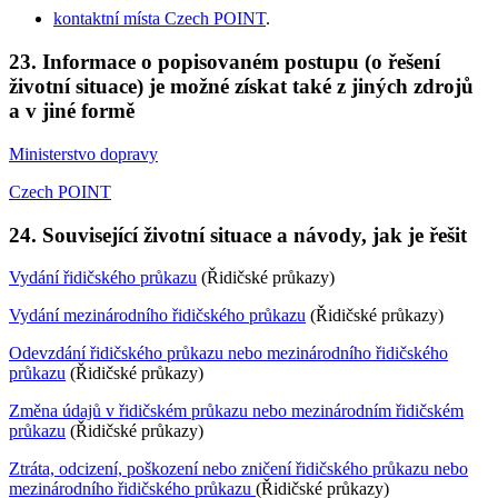
kontaktní místa Czech POINT
.
23. Informace o popisovaném postupu (o řešení
životní situace) je možné získat také z jiných zdrojů
a v jiné formě
Ministerstvo dopravy
Czech POINT
24. Související životní situace a návody, jak je řešit
Vydání řidičského průkazu
(Řidičské průkazy)
Vydání mezinárodního řidičského průkazu
(Řidičské průkazy)
Odevzdání řidičského průkazu nebo mezinárodního řidičského
průkazu
(Řidičské průkazy)
Změna údajů v řidičském průkazu nebo mezinárodním řidičském
průkazu
(Řidičské průkazy)
Ztráta, odcizení, poškození nebo zničení řidičského průkazu nebo
mezinárodního řidičského průkazu
(Řidičské průkazy)