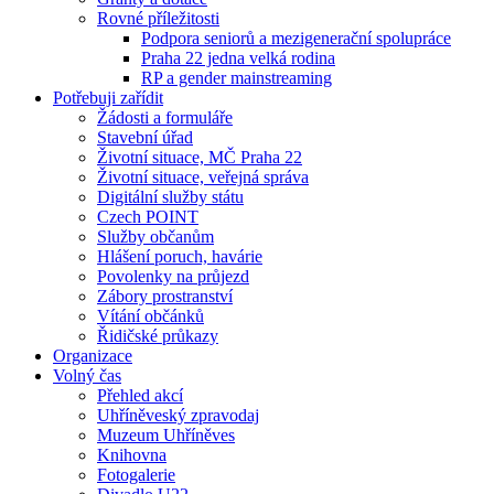
Rovné příležitosti
Podpora seniorů a mezigenerační spolupráce
Praha 22 jedna velká rodina
RP a gender mainstreaming
Potřebuji zařídit
Žádosti a formuláře
Stavební úřad
Životní situace, MČ Praha 22
Životní situace, veřejná správa
Digitální služby státu
Czech POINT
Služby občanům
Hlášení poruch, havárie
Povolenky na průjezd
Zábory prostranství
Vítání občánků
Řidičské průkazy
Organizace
Volný čas
Přehled akcí
Uhříněveský zpravodaj
Muzeum Uhříněves
Knihovna
Fotogalerie