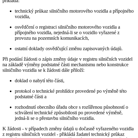
přikládá:
technický průkaz silničního motorového vozidla a přípojného
vozidla,
osvědčení o registraci silničního motorového vozidla a
přípojného vozidla, nejedná-li se o vozidlo vyřazené z
provozu na pozemních komunikacích,
ostatní doklady osvědčující změnu zapisovaných údajů.
Při podání žádosti o zápis změny údaje v registru silničních vozidel
na základě výměny podstatné části mechanismu nebo konstrukce
silničního vozidla se k žádosti dále přiloží:
doklad o nabytí této části,
protokol o technické prohlídce provedené po výměně této
podstatné části a
rozhodnutí obecního úřadu obce s rozšířenou působností o
schválení technické způsobilosti po provedené výměně,
jedná-li se o přestavbu silničního vozidla.
K žádosti - v případech změny údajů u dočasně vyřazeného vozidla
z registru silničních vozidel - přikládá žadatel technický průkaz