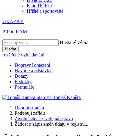
Divadlo U22
Kino ÚČKO
Hřiště a sportoviště
UKÁZKY
PROGRAM
Hledaný výraz
Hledat
rozšířené vyhledávání
Dopravní omezení
Havárie a odstávky
Dotazy
E-služby
Formuláře
Starosta
Tomáš
Kaněra
Úvodní stránka
Potřebuji zařídit
Životní situace, veřejná správa
Žádost o zápis změn údajů v registru...