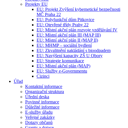
Projekty EU
EU: Projekt Zvýšení kybernetické bezpečnosti
MČ Praha 22
EU: Polyfunkční dům Pitkovice
EU: Otevřené třídy Prahy 22
EU: Místní akční plán rozvoje vzdělávání IV
EU: Místní akční plán III (MAP III)
EU: Místní akční plán II (MAP II)
EU: MHMP – sociální bydlení
EU: Zkvalitnění nakládání s bioodpadem
EU: Navýšení kapacity ZŠ U Obory
EU: Strategie komunikace
EU: Místní akční plán (MAP)
EU: Služby e-Governmentu
Cizinci
Úřad
Kontaktní informace
Organizační struktura
Úřední deska
Povinné informace
Důležité informace
E-služby úřadu
Veřejné zakázky
Dotazy občanů
Granty a dotace