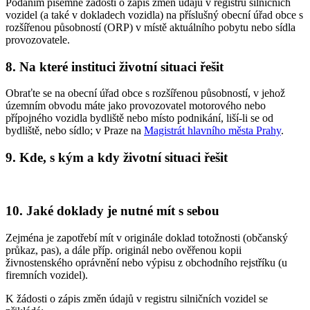
Podáním písemné žádosti o zápis změn údajů v registru silničních
vozidel (a také v dokladech vozidla) na příslušný obecní úřad obce s
rozšířenou působností (ORP) v místě aktuálního pobytu nebo sídla
provozovatele.
8. Na které instituci životní situaci řešit
Obraťte se na obecní úřad obce s rozšířenou působností, v jehož
územním obvodu máte jako provozovatel motorového nebo
přípojného vozidla bydliště nebo místo podnikání, liší-li se od
bydliště, nebo sídlo; v Praze na
Magistrát hlavního města Prahy
.
9. Kde, s kým a kdy životní situaci řešit
10. Jaké doklady je nutné mít s sebou
Zejména je zapotřebí mít v originále doklad totožnosti (občanský
průkaz, pas), a dále příp. originál nebo ověřenou kopii
živnostenského oprávnění nebo výpisu z obchodního rejstříku (u
firemních vozidel).
K žádosti o zápis změn údajů v registru silničních vozidel se