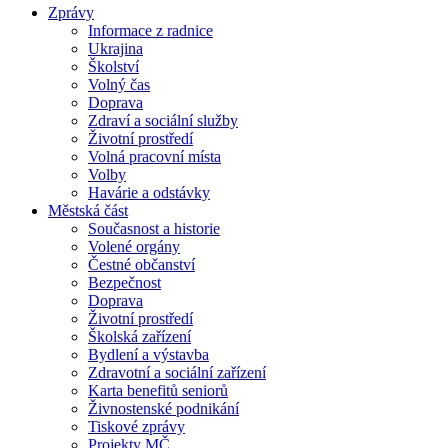
Zprávy
Informace z radnice
Ukrajina
Školství
Volný čas
Doprava
Zdraví a sociální služby
Životní prostředí
Volná pracovní místa
Volby
Havárie a odstávky
Městská část
Současnost a historie
Volené orgány
Čestné občanství
Bezpečnost
Doprava
Životní prostředí
Školská zařízení
Bydlení a výstavba
Zdravotní a sociální zařízení
Karta benefitů seniorů
Živnostenské podnikání
Tiskové zprávy
Projekty MČ