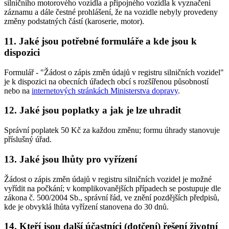
silničního motorového vozidla a přípojného vozidla k vyznačení
záznamu a dále čestné prohlášení, že na vozidle nebyly provedeny
změny podstatných částí (karoserie, motor).
11. Jaké jsou potřebné formuláře a kde jsou k
dispozici
Formulář - "Žádost o zápis změn údajů v registru silničních vozidel"
je k dispozici na obecních úřadech obcí s rozšířenou působností
nebo na
internetových stránkách Ministerstva dopravy
.
12. Jaké jsou poplatky a jak je lze uhradit
Správní poplatek 50 Kč za každou změnu; formu úhrady stanovuje
příslušný úřad.
13. Jaké jsou lhůty pro vyřízení
Žádost o zápis změn údajů v registru silničních vozidel je možné
vyřídit na počkání; v komplikovanějších případech se postupuje dle
zákona č. 500/2004 Sb., správní řád, ve znění pozdějších předpisů,
kde je obvyklá lhůta vyřízení stanovena do 30 dnů.
14. Kteří jsou další účastníci (dotčení) řešení životní