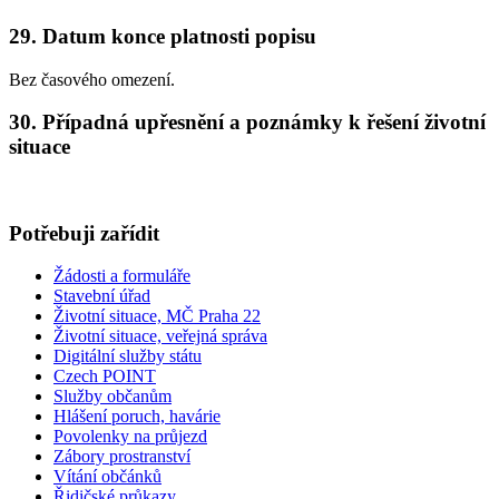
29. Datum konce platnosti popisu
Bez časového omezení.
30. Případná upřesnění a poznámky k řešení životní
situace
Potřebuji zařídit
Žádosti a formuláře
Stavební úřad
Životní situace, MČ Praha 22
Životní situace, veřejná správa
Digitální služby státu
Czech POINT
Služby občanům
Hlášení poruch, havárie
Povolenky na průjezd
Zábory prostranství
Vítání občánků
Řidičské průkazy