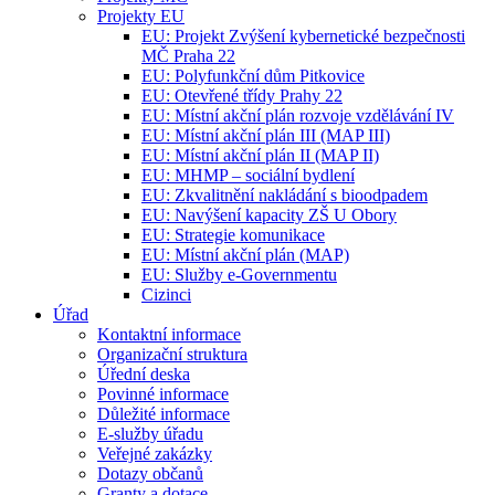
Projekty EU
EU: Projekt Zvýšení kybernetické bezpečnosti
MČ Praha 22
EU: Polyfunkční dům Pitkovice
EU: Otevřené třídy Prahy 22
EU: Místní akční plán rozvoje vzdělávání IV
EU: Místní akční plán III (MAP III)
EU: Místní akční plán II (MAP II)
EU: MHMP – sociální bydlení
EU: Zkvalitnění nakládání s bioodpadem
EU: Navýšení kapacity ZŠ U Obory
EU: Strategie komunikace
EU: Místní akční plán (MAP)
EU: Služby e-Governmentu
Cizinci
Úřad
Kontaktní informace
Organizační struktura
Úřední deska
Povinné informace
Důležité informace
E-služby úřadu
Veřejné zakázky
Dotazy občanů
Granty a dotace