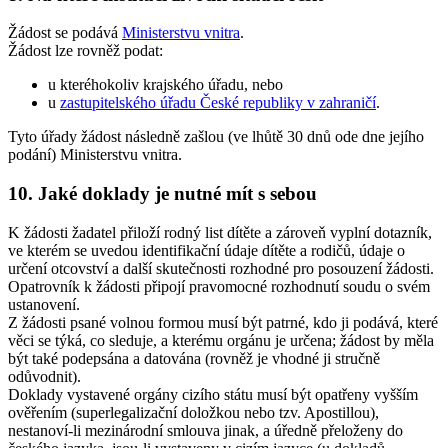
Žádost se podává
Ministerstvu vnitra
.
Žádost lze rovněž podat:
u kteréhokoliv krajského úřadu, nebo
u
zastupitelského úřadu České republiky v zahraničí
.
Tyto úřady žádost následně zašlou (ve lhůtě 30 dnů ode dne jejího
podání) Ministerstvu vnitra.
10. Jaké doklady je nutné mít s sebou
K žádosti žadatel přiloží rodný list dítěte a zároveň vyplní dotazník,
ve kterém se uvedou identifikační údaje dítěte a rodičů, údaje o
určení otcovství a další skutečnosti rozhodné pro posouzení žádosti.
Opatrovník k žádosti připojí pravomocné rozhodnutí soudu o svém
ustanovení.
Z žádosti psané volnou formou musí být patrné, kdo ji podává, které
věci se týká, co sleduje, a kterému orgánu je určena; žádost by měla
být také podepsána a datována (rovněž je vhodné ji stručně
odůvodnit).
Doklady vystavené orgány cizího státu musí být opatřeny vyšším
ověřením (superlegalizační doložkou nebo tzv. Apostillou),
nestanoví-li mezinárodní smlouva jinak, a úředně přeloženy do