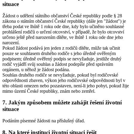
situace
Žádost o udělení státního občanství České republiky podle § 28
zákona o státním občanství České republiky (dále jen "žádost") je
třeba podat ve lhůtě 1 roku ode dne, kdy bylo učiněno souhlasné
prohlášení rodičů o určení otcovství, v případě, že bylo otcovství
určeno ještě před narozením dítěte, ve lhůtě 1 roku ode dne jeho
narození.
Pokud žádost podává jen jeden z rodičů dítěte, může tak učinit
pouze se souhlasem druhého rodiče s jeho úředně ověřeným
podpisem; úředně ověřený podpis se nevyžaduje, jestliže druhý
rodič vyjádří svůj souhlas a žádost podepíše před správním
orgánem, u něhož je žádost podána.
Souhlas druhého rodiče se nevyžaduje, pokud byl rodičovské
odpovědnosti zbaven, výkon jeho rodičovské odpovědnosti byl v
této oblasti omezen nebo pozastaven, není-li jeho pobyt, pokud žije
mimo území České republiky, znám nebo zemřel.
7. Jakým způsobem můžete zahájit řešení životní
situace
Podáním písemné žádosti na příslušný úřad.
8. Na které instituci životní situaci řešit