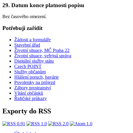
29. Datum konce platnosti popisu
Bez časového omezení.
Potřebuji zařídit
Žádosti a formuláře
Stavební úřad
Životní situace, MČ Praha 22
Životní situace, veřejná správa
Digitální služby státu
Czech POINT
Služby občanům
Hlášení poruch, havárie
Povolenky na průjezd
Zábory prostranství
Vítání občánků
Řidičské průkazy
Exporty do RSS