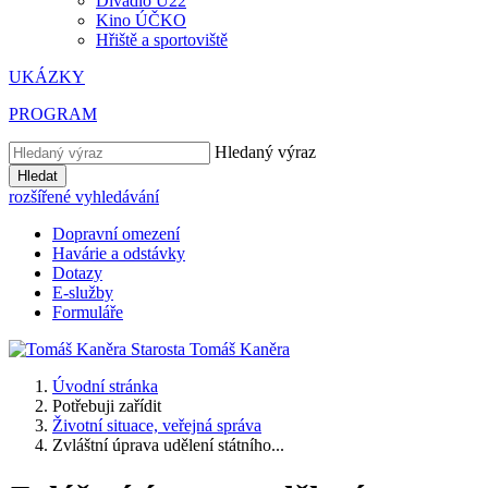
Divadlo U22
Kino ÚČKO
Hřiště a sportoviště
UKÁZKY
PROGRAM
Hledaný výraz
Hledat
rozšířené vyhledávání
Dopravní omezení
Havárie a odstávky
Dotazy
E-služby
Formuláře
Starosta
Tomáš
Kaněra
Úvodní stránka
Potřebuji zařídit
Životní situace, veřejná správa
Zvláštní úprava udělení státního...