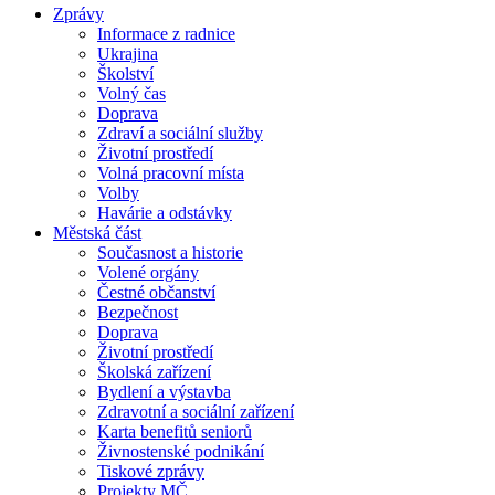
Zprávy
Informace z radnice
Ukrajina
Školství
Volný čas
Doprava
Zdraví a sociální služby
Životní prostředí
Volná pracovní místa
Volby
Havárie a odstávky
Městská část
Současnost a historie
Volené orgány
Čestné občanství
Bezpečnost
Doprava
Životní prostředí
Školská zařízení
Bydlení a výstavba
Zdravotní a sociální zařízení
Karta benefitů seniorů
Živnostenské podnikání
Tiskové zprávy
Projekty MČ