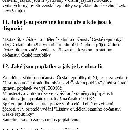
českého jazyka, jsou-li vystaveny v cizím jazyce (u dokladů
vydaných orgány Slovenské republiky se překlad do českého jazyka
nevyžaduje).
11. Jaké jsou potřebné formuláře a kde jsou k
dispozici
"Dotazník k žádosti o udělení státního občanství České republiky",
který žadatel obdrží a vyplní u úřadu příslušného k přijetí žádosti.
Dotazník je rovněž uveden v příloze č. 2 k zákonu o státním
občanství České republiky.
12. Jaké jsou poplatky a jak je lze uhradit
Za udělení státního občanství České republiky dítěti, resp. za vydání
"Listiny o udělení státního občanství České republiky" dítěti se hradí
správní poplatek ve výši 500 Kč.
Ministerstvo vnitra může ve zvlášť odůvodněných případech
státního zájmu poplatek snížit až na částku 100 Kč.
Správní poplatek se hradí pouze v případě kladného vyřízení
žádosti, tj. v případě vydání "Listiny o udělení státního občanství
České republiky".
Samotné podání žádosti není zpoplatněno.