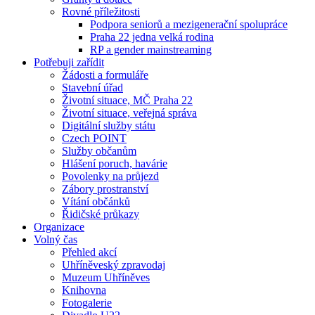
Rovné příležitosti
Podpora seniorů a mezigenerační spolupráce
Praha 22 jedna velká rodina
RP a gender mainstreaming
Potřebuji zařídit
Žádosti a formuláře
Stavební úřad
Životní situace, MČ Praha 22
Životní situace, veřejná správa
Digitální služby státu
Czech POINT
Služby občanům
Hlášení poruch, havárie
Povolenky na průjezd
Zábory prostranství
Vítání občánků
Řidičské průkazy
Organizace
Volný čas
Přehled akcí
Uhříněveský zpravodaj
Muzeum Uhříněves
Knihovna
Fotogalerie