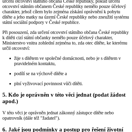
určení otcovství státního občana České republiky, pokud určení
otcovství státním občanem České republiky nemělo pouze účelový
charakter, jehož cílem bylo zejména získání oprávnění k pobytu
dítěte a jeho matky na území České republiky nebo zneužití systému
státní sociální podpory v České republice.
Při posouzení, zda určení otcovství státního občana České republiky
k dítěti cizí státní občanky nemělo pouze účelový charakter,
Ministerstvo vnitra zohlední zejména to, zda otec dítěte, ke kterému
určil otcovství:
žije s dítětem ve společné domácnosti, nebo je s dítětem v
pravidelném kontaktu,
podílí se na výchově dítěte a
plní vyživovací povinnost vůči dítěti.
5. Kdo je oprávněn v této věci jednat (podat žádost
apod.)
V této věci je oprávněn jednat zákonný zástupce dítěte nebo
opatrovník (dále též "žadatel").
6. Jaké jsou podmínky a postup pro řešení životní