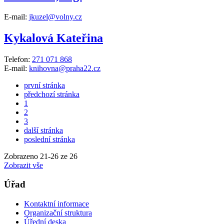
E-mail:
jkuzel@volny.cz
Kykalová Kateřina
Telefon:
271 071 868
E-mail:
knihovna@praha22.cz
první stránka
předchozí stránka
1
2
3
další stránka
poslední stránka
Zobrazeno
21
-
26
ze 26
Zobrazit vše
Úřad
Kontaktní informace
Organizační struktura
Úřední deska