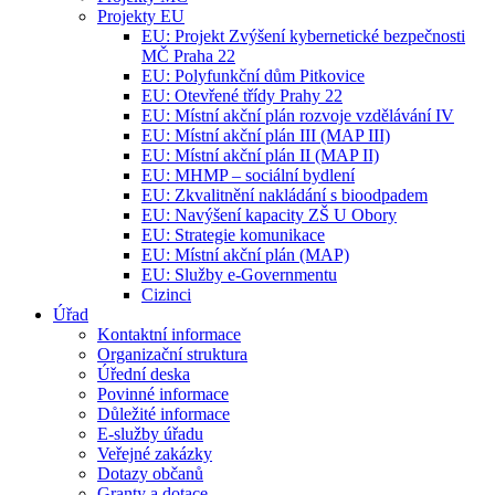
Projekty EU
EU: Projekt Zvýšení kybernetické bezpečnosti
MČ Praha 22
EU: Polyfunkční dům Pitkovice
EU: Otevřené třídy Prahy 22
EU: Místní akční plán rozvoje vzdělávání IV
EU: Místní akční plán III (MAP III)
EU: Místní akční plán II (MAP II)
EU: MHMP – sociální bydlení
EU: Zkvalitnění nakládání s bioodpadem
EU: Navýšení kapacity ZŠ U Obory
EU: Strategie komunikace
EU: Místní akční plán (MAP)
EU: Služby e-Governmentu
Cizinci
Úřad
Kontaktní informace
Organizační struktura
Úřední deska
Povinné informace
Důležité informace
E-služby úřadu
Veřejné zakázky
Dotazy občanů
Granty a dotace