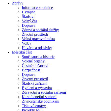
Zprávy
Informace z radnice
Ukrajina
Školství
Volný čas
Doprava
Zdraví a sociální služby
Životní prostředí
Volná pracovní místa
Volby
Havárie a odstávky
Městská část
Současnost a historie
Volené orgány
Čestné občanství
Bezpečnost
Doprava
Životní prostředí
Školská zařízení
Bydlení a výstavba
Zdravotní a sociální zařízení
Karta benefitů seniorů
Živnostenské podnikání
Tiskové zprávy
Projekty MČ