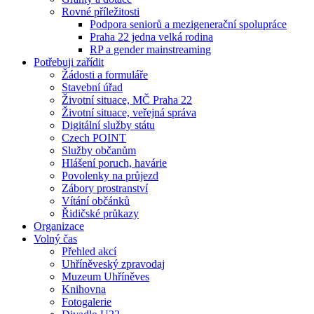
Rovné příležitosti
Podpora seniorů a mezigenerační spolupráce
Praha 22 jedna velká rodina
RP a gender mainstreaming
Potřebuji zařídit
Žádosti a formuláře
Stavební úřad
Životní situace, MČ Praha 22
Životní situace, veřejná správa
Digitální služby státu
Czech POINT
Služby občanům
Hlášení poruch, havárie
Povolenky na průjezd
Zábory prostranství
Vítání občánků
Řidičské průkazy
Organizace
Volný čas
Přehled akcí
Uhříněveský zpravodaj
Muzeum Uhříněves
Knihovna
Fotogalerie