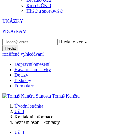
Divadlo U22
Kino ÚČKO
Hřiště a sportoviště
UKÁZKY
PROGRAM
Hledaný výraz
Hledat
rozšířené vyhledávání
Dopravní omezení
Havárie a odstávky
Dotazy
E-služby
Formuláře
Starosta
Tomáš
Kaněra
Úvodní stránka
Úřad
Kontaktní informace
Seznam osob - kontakty
Úřad