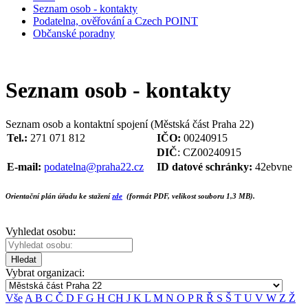
Seznam osob - kontakty
Podatelna, ověřování a Czech POINT
Občanské poradny
Seznam osob - kontakty
Seznam osob a kontaktní spojení (Městská část Praha 22)
Tel.:
271 071 812
IČO:
00240915
DIČ
: CZ00240915
E-mail:
podatelna@praha22.cz
ID datové schránky:
42ebvne
Orientační plán úřadu ke stažení
zde
(formát PDF, velikost souboru 1,3 MB).
Vyhledat osobu:
Hledat
Vybrat organizaci:
Vše
A
B
C
Č
D
F
G
H
CH
J
K
L
M
N
O
P
R
Ř
S
Š
T
U
V
W
Z
Ž