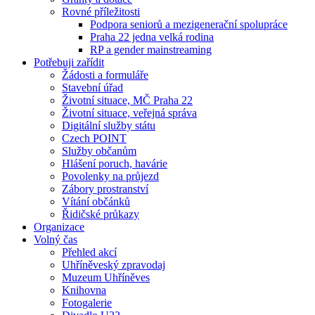
Rovné příležitosti
Podpora seniorů a mezigenerační spolupráce
Praha 22 jedna velká rodina
RP a gender mainstreaming
Potřebuji zařídit
Žádosti a formuláře
Stavební úřad
Životní situace, MČ Praha 22
Životní situace, veřejná správa
Digitální služby státu
Czech POINT
Služby občanům
Hlášení poruch, havárie
Povolenky na průjezd
Zábory prostranství
Vítání občánků
Řidičské průkazy
Organizace
Volný čas
Přehled akcí
Uhříněveský zpravodaj
Muzeum Uhříněves
Knihovna
Fotogalerie