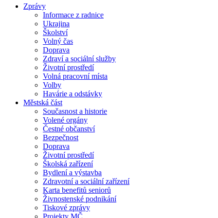
Zprávy
Informace z radnice
Ukrajina
Školství
Volný čas
Doprava
Zdraví a sociální služby
Životní prostředí
Volná pracovní místa
Volby
Havárie a odstávky
Městská část
Současnost a historie
Volené orgány
Čestné občanství
Bezpečnost
Doprava
Životní prostředí
Školská zařízení
Bydlení a výstavba
Zdravotní a sociální zařízení
Karta benefitů seniorů
Živnostenské podnikání
Tiskové zprávy
Projekty MČ