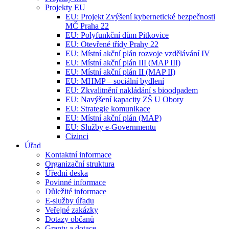
Projekty EU
EU: Projekt Zvýšení kybernetické bezpečnosti
MČ Praha 22
EU: Polyfunkční dům Pitkovice
EU: Otevřené třídy Prahy 22
EU: Místní akční plán rozvoje vzdělávání IV
EU: Místní akční plán III (MAP III)
EU: Místní akční plán II (MAP II)
EU: MHMP – sociální bydlení
EU: Zkvalitnění nakládání s bioodpadem
EU: Navýšení kapacity ZŠ U Obory
EU: Strategie komunikace
EU: Místní akční plán (MAP)
EU: Služby e-Governmentu
Cizinci
Úřad
Kontaktní informace
Organizační struktura
Úřední deska
Povinné informace
Důležité informace
E-služby úřadu
Veřejné zakázky
Dotazy občanů
Granty a dotace