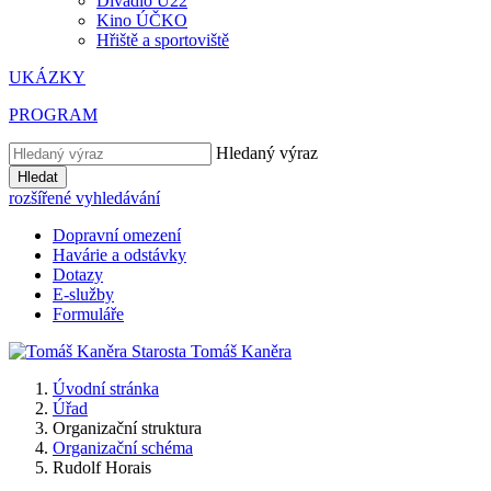
Divadlo U22
Kino ÚČKO
Hřiště a sportoviště
UKÁZKY
PROGRAM
Hledaný výraz
Hledat
rozšířené vyhledávání
Dopravní omezení
Havárie a odstávky
Dotazy
E-služby
Formuláře
Starosta
Tomáš
Kaněra
Úvodní stránka
Úřad
Organizační struktura
Organizační schéma
Rudolf Horais