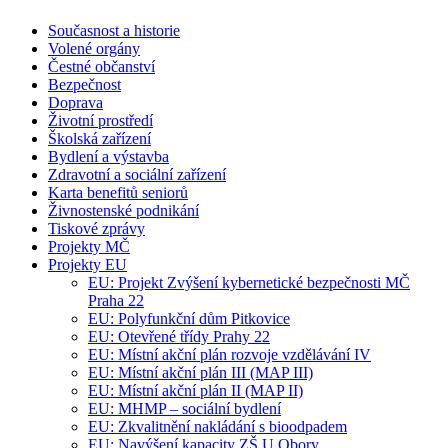
Současnost a historie
Volené orgány
Čestné občanství
Bezpečnost
Doprava
Životní prostředí
Školská zařízení
Bydlení a výstavba
Zdravotní a sociální zařízení
Karta benefitů seniorů
Živnostenské podnikání
Tiskové zprávy
Projekty MČ
Projekty EU
EU: Projekt Zvýšení kybernetické bezpečnosti MČ
Praha 22
EU: Polyfunkční dům Pitkovice
EU: Otevřené třídy Prahy 22
EU: Místní akční plán rozvoje vzdělávání IV
EU: Místní akční plán III (MAP III)
EU: Místní akční plán II (MAP II)
EU: MHMP – sociální bydlení
EU: Zkvalitnění nakládání s bioodpadem
EU: Navýšení kapacity ZŠ U Obory