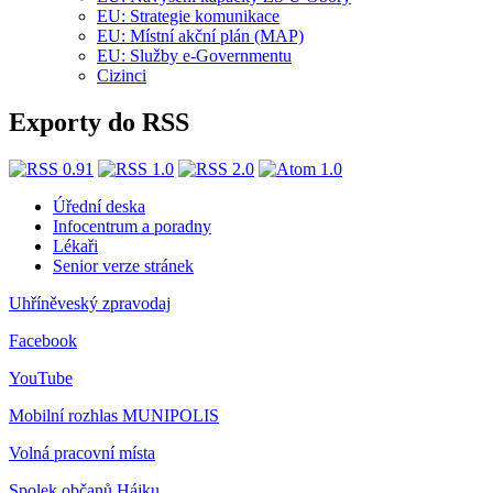
EU: Strategie komunikace
EU: Místní akční plán (MAP)
EU: Služby e-Governmentu
Cizinci
Exporty do RSS
Úřední deska
Infocentrum a poradny
Lékaři
Senior verze stránek
Uhříněveský zpravodaj
Facebook
YouTube
Mobilní rozhlas
MUNIPOLIS
Volná pracovní místa
Spolek občanů Hájku