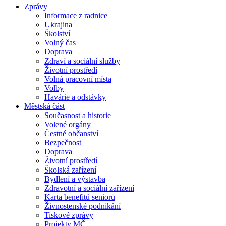
Zprávy
Informace z radnice
Ukrajina
Školství
Volný čas
Doprava
Zdraví a sociální služby
Životní prostředí
Volná pracovní místa
Volby
Havárie a odstávky
Městská část
Současnost a historie
Volené orgány
Čestné občanství
Bezpečnost
Doprava
Životní prostředí
Školská zařízení
Bydlení a výstavba
Zdravotní a sociální zařízení
Karta benefitů seniorů
Živnostenské podnikání
Tiskové zprávy
Projekty MČ