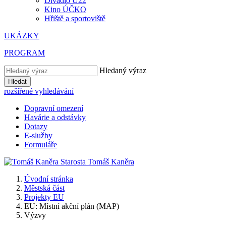
Divadlo U22
Kino ÚČKO
Hřiště a sportoviště
UKÁZKY
PROGRAM
Hledaný výraz
Hledat
rozšířené vyhledávání
Dopravní omezení
Havárie a odstávky
Dotazy
E-služby
Formuláře
Starosta
Tomáš
Kaněra
Úvodní stránka
Městská část
Projekty EU
EU: Místní akční plán (MAP)
Výzvy