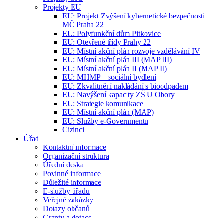
Projekty EU
EU: Projekt Zvýšení kybernetické bezpečnosti
MČ Praha 22
EU: Polyfunkční dům Pitkovice
EU: Otevřené třídy Prahy 22
EU: Místní akční plán rozvoje vzdělávání IV
EU: Místní akční plán III (MAP III)
EU: Místní akční plán II (MAP II)
EU: MHMP – sociální bydlení
EU: Zkvalitnění nakládání s bioodpadem
EU: Navýšení kapacity ZŠ U Obory
EU: Strategie komunikace
EU: Místní akční plán (MAP)
EU: Služby e-Governmentu
Cizinci
Úřad
Kontaktní informace
Organizační struktura
Úřední deska
Povinné informace
Důležité informace
E-služby úřadu
Veřejné zakázky
Dotazy občanů
Granty a dotace