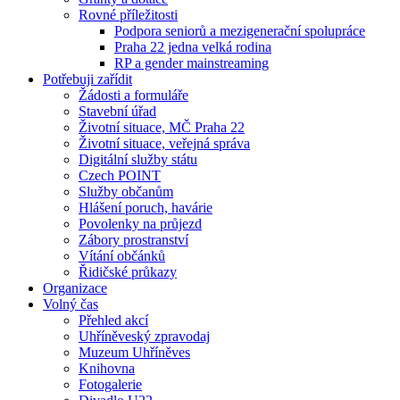
Rovné příležitosti
Podpora seniorů a mezigenerační spolupráce
Praha 22 jedna velká rodina
RP a gender mainstreaming
Potřebuji zařídit
Žádosti a formuláře
Stavební úřad
Životní situace, MČ Praha 22
Životní situace, veřejná správa
Digitální služby státu
Czech POINT
Služby občanům
Hlášení poruch, havárie
Povolenky na průjezd
Zábory prostranství
Vítání občánků
Řidičské průkazy
Organizace
Volný čas
Přehled akcí
Uhříněveský zpravodaj
Muzeum Uhříněves
Knihovna
Fotogalerie