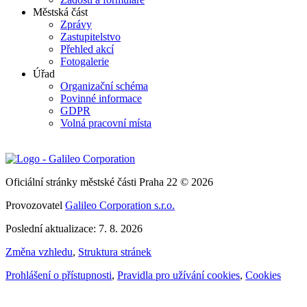
Městská část
Zprávy
Zastupitelstvo
Přehled akcí
Fotogalerie
Úřad
Organizační schéma
Povinné informace
GDPR
Volná pracovní místa
Oficiální stránky městské části Praha 22 © 2026
Provozovatel
Galileo Corporation s.r.o.
Poslední aktualizace: 7. 8. 2026
Změna vzhledu
,
Struktura stránek
Prohlášení o přístupnosti
,
Pravidla pro užívání cookies
,
Cookies