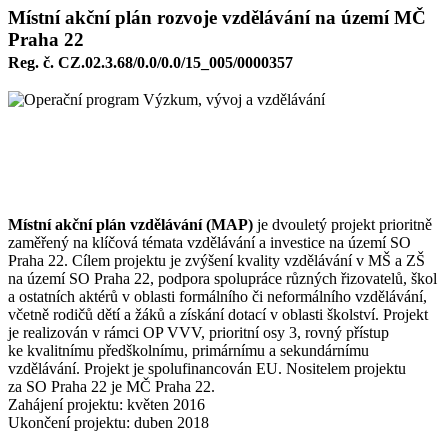
Místní akční plán rozvoje vzdělávání na území MČ
Praha 22
Reg. č. CZ.02.3.68/0.0/0.0/15_005/0000357
Místní akční plán vzdělávání (MAP)
je dvouletý projekt prioritně
zaměřený na klíčová témata vzdělávání a investice na území SO
Praha 22. Cílem projektu je zvýšení kvality vzdělávání v MŠ a ZŠ
na území SO Praha 22, podpora spolupráce různých řizovatelů, škol
a ostatních aktérů v oblasti formálního či neformálního vzdělávání,
včetně rodičů dětí a žáků a získání dotací v oblasti školství. Projekt
je realizován v rámci OP VVV, prioritní osy 3, rovný přístup
ke kvalitnímu předškolnímu, primárnímu a sekundárnímu
vzdělávání. Projekt je spolufinancován EU. Nositelem projektu
za SO Praha 22 je MČ Praha 22.
Zahájení projektu: květen 2016
Ukončení projektu: duben 2018