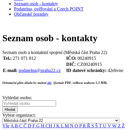
Seznam osob - kontakty
Podatelna, ověřování a Czech POINT
Občanské poradny
Seznam osob - kontakty
Seznam osob a kontaktní spojení (Městská část Praha 22)
Tel.:
271 071 812
IČO:
00240915
DIČ
: CZ00240915
E-mail:
podatelna@praha22.cz
ID datové schránky:
42ebvne
Orientační plán úřadu ke stažení
zde
(formát PDF, velikost souboru 1,3 MB).
Vyhledat osobu:
Hledat
Vybrat organizaci:
Vše
A
B
C
Č
D
F
G
H
CH
J
K
L
M
N
O
P
R
Ř
S
Š
T
U
V
W
Z
Ž