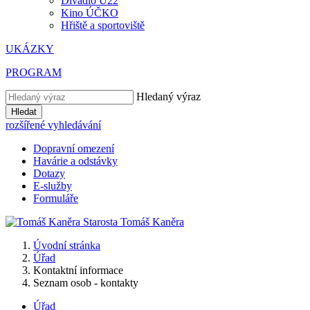
Divadlo U22
Kino ÚČKO
Hřiště a sportoviště
UKÁZKY
PROGRAM
Hledaný výraz
Hledat
rozšířené vyhledávání
Dopravní omezení
Havárie a odstávky
Dotazy
E-služby
Formuláře
Starosta
Tomáš
Kaněra
Úvodní stránka
Úřad
Kontaktní informace
Seznam osob - kontakty
Úřad