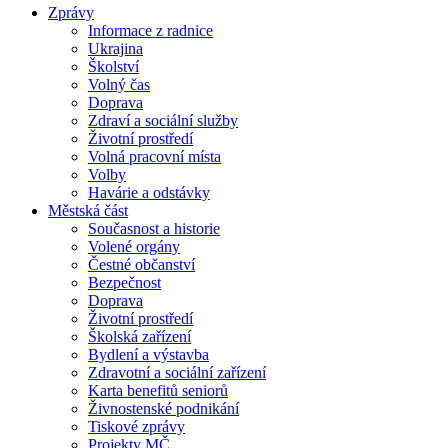
Zprávy
Informace z radnice
Ukrajina
Školství
Volný čas
Doprava
Zdraví a sociální služby
Životní prostředí
Volná pracovní místa
Volby
Havárie a odstávky
Městská část
Současnost a historie
Volené orgány
Čestné občanství
Bezpečnost
Doprava
Životní prostředí
Školská zařízení
Bydlení a výstavba
Zdravotní a sociální zařízení
Karta benefitů seniorů
Živnostenské podnikání
Tiskové zprávy
Projekty MČ