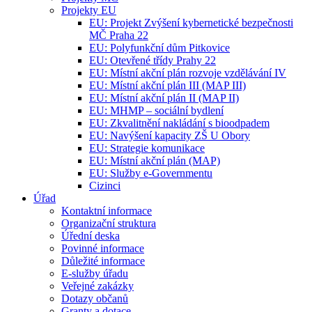
Projekty EU
EU: Projekt Zvýšení kybernetické bezpečnosti
MČ Praha 22
EU: Polyfunkční dům Pitkovice
EU: Otevřené třídy Prahy 22
EU: Místní akční plán rozvoje vzdělávání IV
EU: Místní akční plán III (MAP III)
EU: Místní akční plán II (MAP II)
EU: MHMP – sociální bydlení
EU: Zkvalitnění nakládání s bioodpadem
EU: Navýšení kapacity ZŠ U Obory
EU: Strategie komunikace
EU: Místní akční plán (MAP)
EU: Služby e-Governmentu
Cizinci
Úřad
Kontaktní informace
Organizační struktura
Úřední deska
Povinné informace
Důležité informace
E-služby úřadu
Veřejné zakázky
Dotazy občanů
Granty a dotace