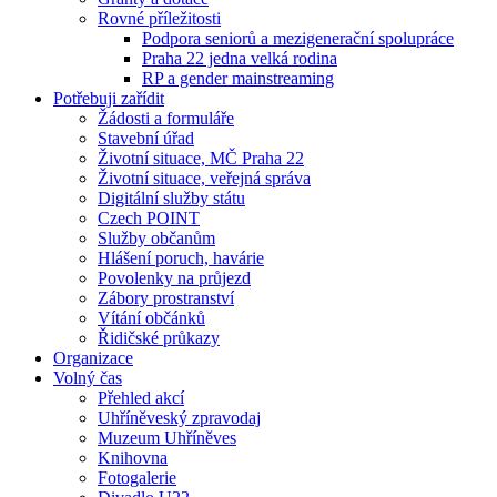
Rovné příležitosti
Podpora seniorů a mezigenerační spolupráce
Praha 22 jedna velká rodina
RP a gender mainstreaming
Potřebuji zařídit
Žádosti a formuláře
Stavební úřad
Životní situace, MČ Praha 22
Životní situace, veřejná správa
Digitální služby státu
Czech POINT
Služby občanům
Hlášení poruch, havárie
Povolenky na průjezd
Zábory prostranství
Vítání občánků
Řidičské průkazy
Organizace
Volný čas
Přehled akcí
Uhříněveský zpravodaj
Muzeum Uhříněves
Knihovna
Fotogalerie